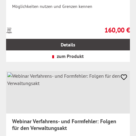
Möglichkeiten nutzen und Grenzen kennen
160,00 €
Preise
Regulärer Prei
inkl.
MwSt.
Details
zzgl.
Versandkosten
zum Produkt
Webinar Verfahrens- und Formfehler: Folgen
für den Verwaltungsakt