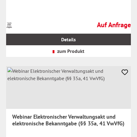
Auf Anfrage
Preise
Regulärer Preis:
inkl.
MwSt.
Details
zzgl.
Versandkosten
zum Produkt
Webinar Elektronischer Verwaltungsakt und
elektronische Bekanntgabe (§§ 35a, 41 VwVfG)