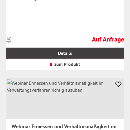
Auf Anfrage
Preise
Regulärer Preis:
inkl.
MwSt.
Details
zzgl.
Versandkosten
zum Produkt
Webinar Ermessen und Verhältnismäßigkeit im