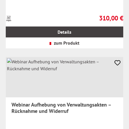
310,00 €
Preise
Regulärer Prei
inkl.
MwSt.
Details
zzgl.
Versandkosten
zum Produkt
Webinar Aufhebung von Verwaltungsakten –
Rücknahme und Widerruf