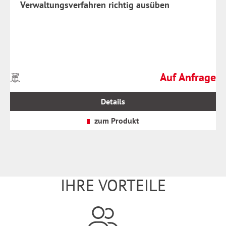
Verwaltungsverfahren richtig ausüben
Auf Anfrage
Preise
Regulärer Preis:
inkl.
MwSt.
Details
zzgl.
Versandkosten
zum Produkt
IHRE VORTEILE