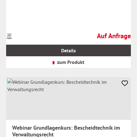
Auf Anfrage
Preise
Regulärer Preis:
inkl.
MwSt.
Details
zzgl.
Versandkosten
zum Produkt
Webinar Grundlagenkurs: Bescheidtechnik im
Verwaltungsrecht