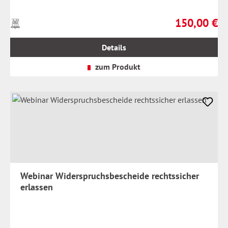
150,00 €
Preise
Regulärer Prei
inkl.
MwSt.
Details
zzgl.
Versandkosten
zum Produkt
Webinar Widerspruchsbescheide rechtssicher
erlassen