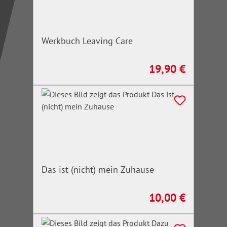
Werkbuch Leaving Care
19,90 €
Regulärer Preis:
Das ist (nicht) mein Zuhause
10,00 €
Regulärer Preis: