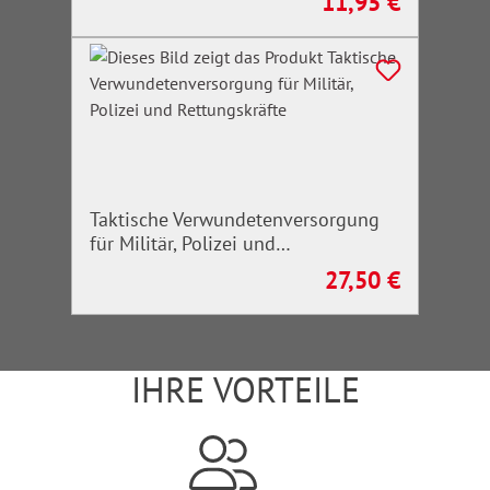
11,95 €
Regulärer Preis:
Taktische Verwundetenversorgung
für Militär, Polizei und
Rettungskräfte
27,50 €
Regulärer Preis:
IHRE VORTEILE