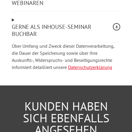
WEBINAREN
Ziele des Vorverfahrens
2. Ablauf des Vorverfahrens
GERNE ALS INHOUSE-SEMINAR
BUCHBAR
Verfahrensschritte des Widerspruchs
Über Umfang und Zweck dieser Datenverarbeitung,
Voraussetzungen der Zulässigkeit (Form, Frist,
die Dauer der Speicherung sowie über Ihre
Zuständigkeit)
Auskunfts-, Widerspruchs- und Beseitigungsrechte
Prüfungsumfang der Widerspruchsbehörde
informiert detailliert unsere
Datenschutzerklärung
3. Der Abhilfebescheid
Voraussetzungen und Inhalt eines
Abhilfebescheids
KUNDEN HABEN
Rechtsfolgen der Abhilfe
SICH EBENFALLS
4. Der Widerspruchsbescheid
ANGESEHEN