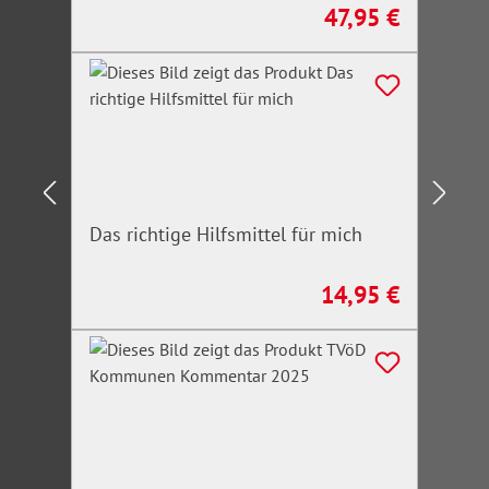
47,95 €
Regulärer Preis:
Das richtige Hilfsmittel für mich
14,95 €
Regulärer Preis: