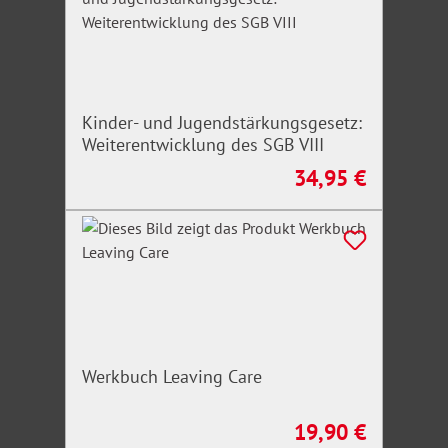
Kinder- und Jugendstärkungsgesetz:
Weiterentwicklung des SGB VIII
34,95 €
Regulärer Preis:
Werkbuch Leaving Care
19,90 €
Regulärer Preis: