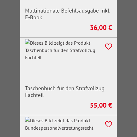
Multinationale Befehlsausgabe inkl.
E-Book
36,00 €
Regulärer Preis:
Taschenbuch für den Strafvollzug
Fachteil
55,00 €
Regulärer Preis: