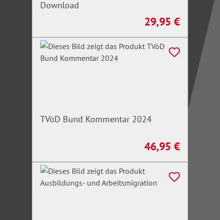
Download
29,95 €
Regulärer Preis:
TVöD Bund Kommentar 2024
46,95 €
Regulärer Preis: