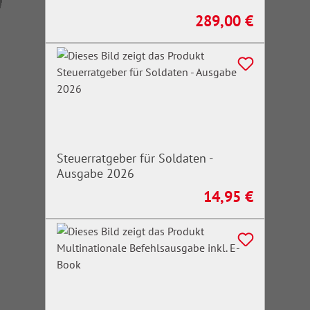
289,00 €
Regulärer Preis:
Steuerratgeber für Soldaten -
Ausgabe 2026
14,95 €
Regulärer Preis: