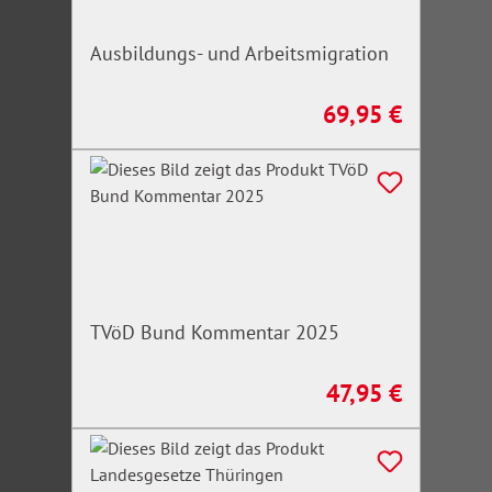
Ausbildungs- und Arbeitsmigration
69,95 €
Regulärer Preis:
TVöD Bund Kommentar 2025
47,95 €
Regulärer Preis: