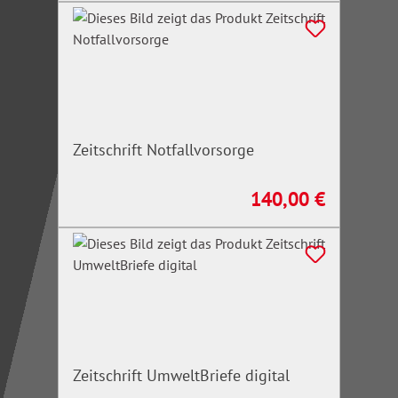
Zeitschrift Notfallvorsorge
140,00 €
Regulärer Preis:
Zeitschrift UmweltBriefe digital