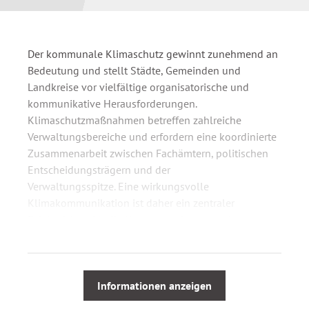
Der kommunale Klimaschutz gewinnt zunehmend an
Bedeutung und stellt Städte, Gemeinden und
Landkreise vor vielfältige organisatorische und
kommunikative Herausforderungen.
Klimaschutzmaßnahmen betreffen zahlreiche
Verwaltungsbereiche und erfordern eine koordinierte
Zusammenarbeit zwischen Fachämtern, politischen
Entscheidungsträgern und der
Verwaltungsspitze. Eine wirkungsvolle
Klimakommunikation ist daher ein zentraler
Erfolgsfaktor für die Umsetzung kommunaler
Klimaschutzstrategien. Klimaschutzmanagerinnen
und -manager, Amtsleitungen sowie
Bürgermeisterinnen und Bürgermeister stehen dabei
vor der Aufgabe, komplexe Themen verständlich zu
Informationen anzeigen
vermitteln, unterschiedliche Interessen zu moderieren