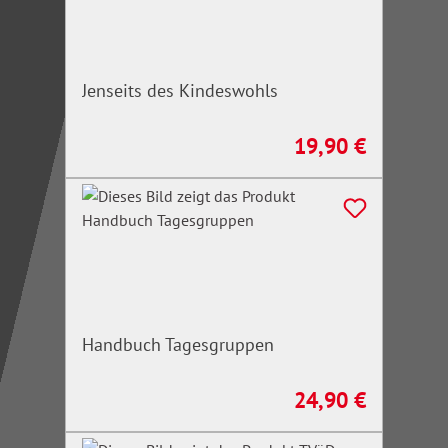
Jenseits des Kindeswohls
19,90 €
Regulärer Preis:
Handbuch Tagesgruppen
24,90 €
Regulärer Preis: