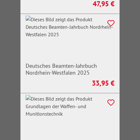
47,95 €
Regulärer Preis:
Deutsches Beamten-Jahrbuch
Nordrhein-Westfalen 2025
33,95 €
Regulärer Preis: