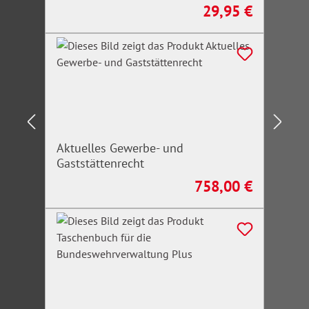
29,95 €
Regulärer Preis:
Aktuelles Gewerbe- und
Gaststättenrecht
758,00 €
Regulärer Preis: