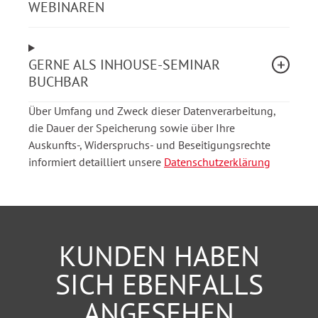
WEBINAREN
Fachkräfte gewinnen, professionell onboarden
und langfristig binden können.
GERNE ALS INHOUSE-SEMINAR
Aus dem Webinarinhalt
BUCHBAR
Zukunft der Ausbildung, Netzwerkpflege und
Über Umfang und Zweck dieser Datenverarbeitung,
Arbeitgeberreputation im Wettbewerb um
die Dauer der Speicherung sowie über Ihre
Fachkräfte
Auskunfts-, Widerspruchs- und Beseitigungsrechte
Digitale Sichtbarkeit durch
informiert detailliert unsere
Datenschutzerklärung
Suchmaschinenoptimierung (SEO) und
Generative Engine Optimization (GEO)
Social-Media-Recruiting und Mitarbeitende als
authentische Botschafter der Arbeitgebermarke
KI-gestützte Recruiting-Prozesse von der
KUNDEN HABEN
Administration bis zur Kandidatenauswahl
Preboarding, Mitarbeiterbindung und regionale
SICH EBENFALLS
Recruiting-Kampagnen mit KI-Unterstützung
ANGESEHEN