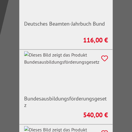
Deutsches Beamten-Jahrbuch Bund
116,00 €
Regulärer Preis:
Bundesausbildungsförderungsgeset
z
540,00 €
Regulärer Preis: