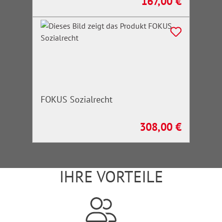
167,00 €
Regulärer Preis:
FOKUS Sozialrecht
308,00 €
Regulärer Preis:
IHRE VORTEILE