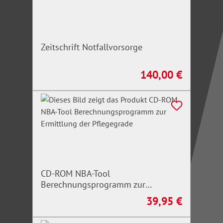
Zeitschrift Notfallvorsorge
140,00 €
Regulärer Preis:
CD-ROM NBA-Tool
Berechnungsprogramm zur
Ermittlung der Pflegegrade
39,95 €
Regulärer Preis: