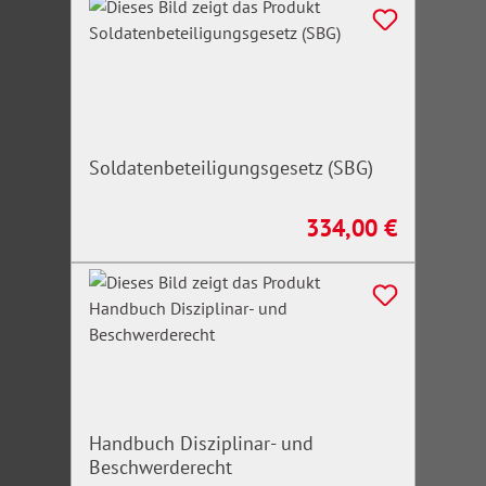
Soldatenbeteiligungsgesetz (SBG)
334,00 €
Regulärer Preis:
Handbuch Disziplinar- und
Beschwerderecht