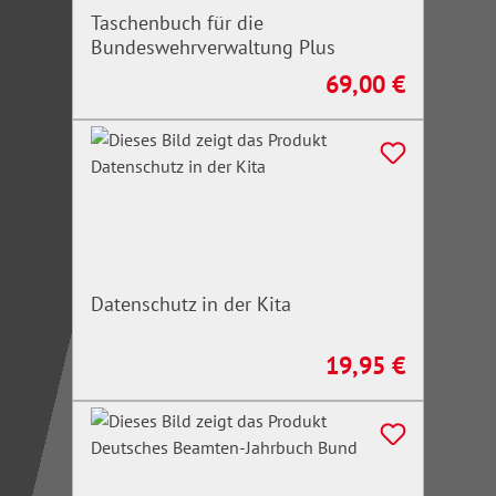
Taschenbuch für die
Bundeswehrverwaltung Plus
69,00 €
Regulärer Preis:
Datenschutz in der Kita
19,95 €
Regulärer Preis: