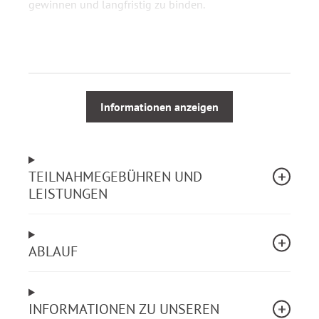
gewinnen und langfristig zu binden.
Ihr Mehrwert
Sie erhalten einen aktuellen Überblick über
Recruiting-Trends, KI-Anwendungen und
erfolgreiche Strategien für das Jahr 2026.
Informationen anzeigen
Sie lernen, wie Sie Recruiting-Prozesse effizienter
gestalten und administrative Aufgaben durch KI
gezielt entlasten.
TEILNAHMEGEBÜHREN UND
Sie stärken Ihre Arbeitgebermarke und
LEISTUNGEN
entwickeln Maßnahmen zur nachhaltigen
Mitarbeiterbindung.
Sie beurteilen aktuelle Recruiting-Trends und
deren Relevanz für Ihre Organisation sicher.
ABLAUF
Sie wenden Strategien zur digitalen Sichtbarkeit
über Suchmaschinen, soziale Medien und KI-
Systeme gezielt an.
INFORMATIONEN ZU UNSEREN
Sie entwickeln Maßnahmen, mit denen Sie