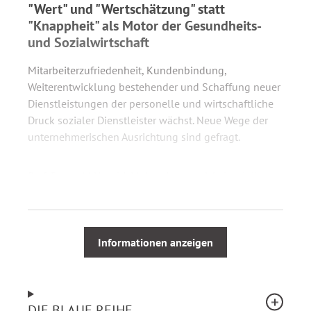
"Wert" und "Wertschätzung" statt
"Knappheit" als Motor der Gesundheits-
und Sozialwirtschaft
Mitarbeiterzufriedenheit, Kundenbindung,
Weiterentwicklung bestehender und Schaffung neuer
Dienstleistungen der personelle und wirtschaftliche
Druck sozialer Dienstleister wächst. Neue Wege der
unternehmerischen Ausrichtung sind gefragt.
Prof. Dr. Astrid Herold-Majumdar entwickelt mit ihrem
Konzept des "Social Service Design" bestehende
Denkansätze und Methoden wie "Service Design" und
"Social Service" fort, passt sie an die Bedürfnisse der
Sozialwirtschaft an und stellt Erfahrungen und
Informationen anzeigen
Interaktion des "Helfers" mit dem
Klienten/Kunden/Patienten in den Mittelpunkt.
DIE BLAUE REIHE