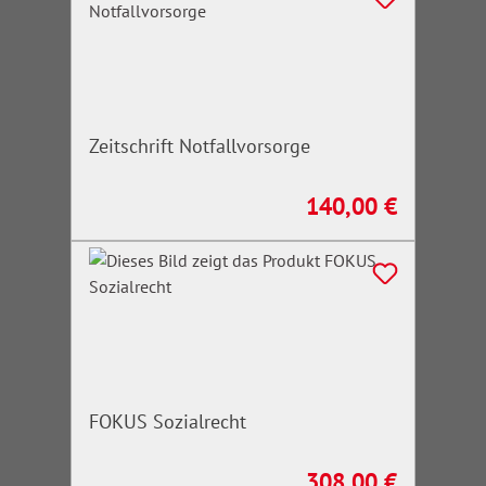
Zeitschrift Notfallvorsorge
140,00 €
Regulärer Preis:
FOKUS Sozialrecht
308,00 €
Regulärer Preis: