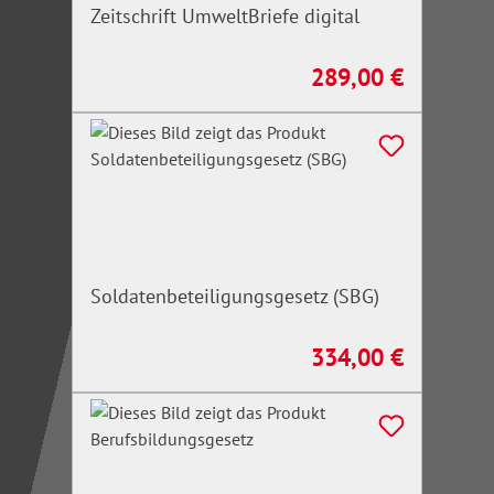
Zeitschrift UmweltBriefe digital
289,00 €
Regulärer Preis:
Soldatenbeteiligungsgesetz (SBG)
334,00 €
Regulärer Preis: