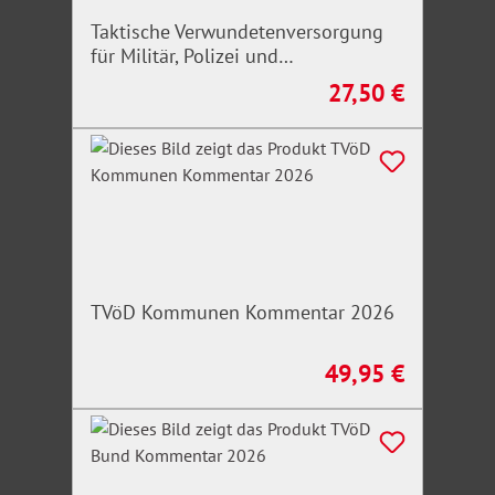
Taktische Verwundetenversorgung
für Militär, Polizei und
Rettungskräfte
27,50 €
Regulärer Preis:
TVöD Kommunen Kommentar 2026
49,95 €
Regulärer Preis: