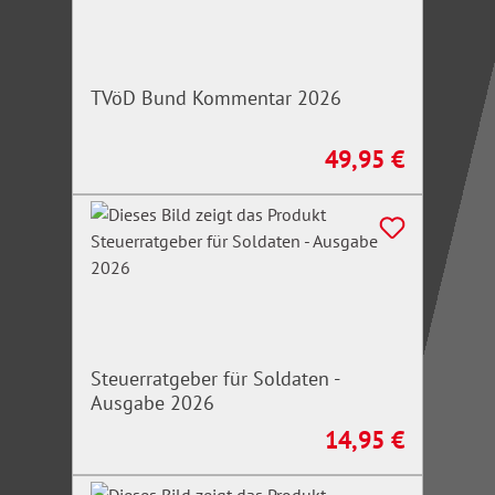
TVöD Bund Kommentar 2026
49,95 €
Regulärer Preis:
Steuerratgeber für Soldaten -
Ausgabe 2026
14,95 €
Regulärer Preis: