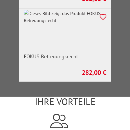
FOKUS Betreuungsrecht
282,00 €
Regulärer Preis:
IHRE VORTEILE