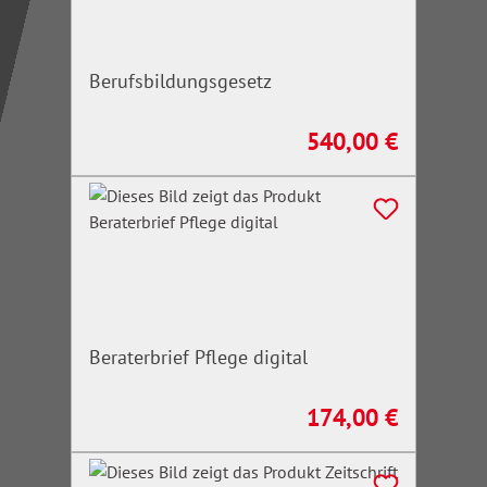
Berufsbildungsgesetz
540,00 €
Regulärer Preis:
Beraterbrief Pflege digital
174,00 €
Regulärer Preis: