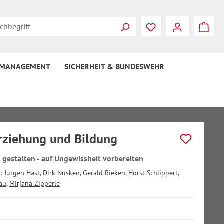
 MANAGEMENT
SICHERHEIT & BUNDESWEHR
ziehung und Bildung
gestalten - auf Ungewissheit vorbereiten
r:
Jürgen Hast
,
Dirk Nüsken
,
Gerald Rieken
,
Horst Schlippert
,
au
,
Mirjana Zipperle