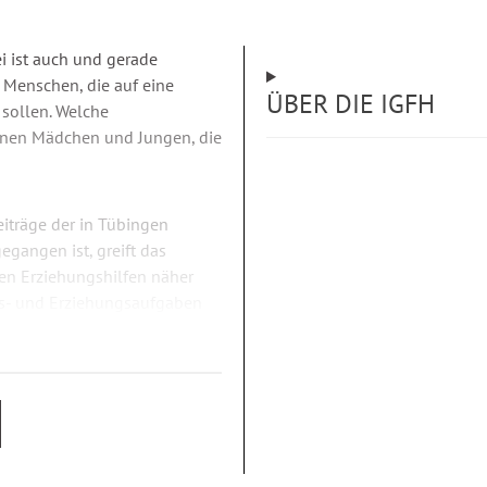
i ist auch und gerade
 Menschen, die auf eine
ÜBER DIE IGFH
sollen. Welche
jenen Mädchen und Jungen, die
iträge der in Tübingen
gangen ist, greift das
ren Erziehungshilfen näher
gs- und Erziehungsaufgaben
sellschaft für erzieherische