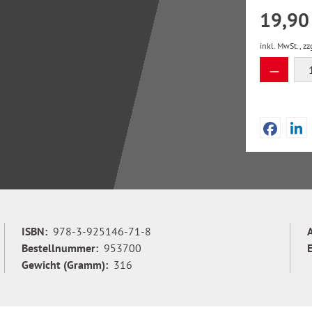
19,90
inkl. MwSt., zz
Produkt
ISBN:
978-3-925146-71-8
Bestellnummer:
953700
Gewicht (Gramm):
316