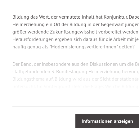
Bildung das Wort, der vermutete Inhalt hat Konjunktur. Dabe
Heimerziehung ein Ort der Bildung in der Gegenwart junger
größer werdende Zukunftsungewissheit vorbereitet werden 
Herausforderungen ergeben sich daraus für die Arbeit mit 
häufig genug als "ModernisierungsverliererInnen" gelten?
Der Band, der insbesondere aus den Diskussionen um die Be
stattgefundenden 3. Bundestagung Heimerziehung hervor ge
Bildungsthema auf. Bildung wird aus der Sicht der stationä
untersucht. Im Vordergrund steht die Frage: Welche Bildun
für Kinder und Jugendliche hat die Heimerziehung?
Dieser Titel ist eine Veröffentlichung der Internationalen Ge
Hilfen (IGfH).
Informationen anzeigen