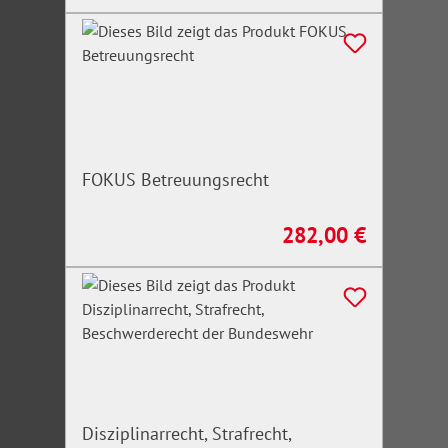
FOKUS Betreuungsrecht
282,00 €
Regulärer Preis:
Disziplinarrecht, Strafrecht,