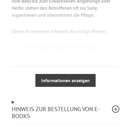
vom Baby bis zum Erwachsenen. Angehörige oder
Helfer stehen den Betroffenen oft zur Seite,
organisieren und übernehmen die Pflege.
Dieses Füreinander erfordert das nötige Wissen,
wie die Pflegeversicherung funktioniert,
welche Leistungen in Betracht kommen,
wie diese kombiniert und geltend gemacht
werden.
Informationen anzeigen
Der
Praxisratgeber Pflegeversicherung
vermittelt das
nötige Know-how, damit Betroffene und ihre
Angehörigen selbst handeln und bestimmen können:
HINWEIS ZUR BESTELLUNG VON E-
BOOKS
Wie funktioniert die Pflegeversicherung?
Welche Rechte und Ansprüche und welche
Pflichten bestehen aus dem