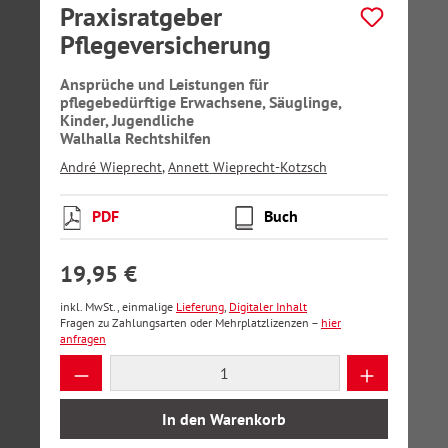
Praxisratgeber
Pflegeversicherung
Ansprüche und Leistungen für
pflegebedürftige Erwachsene, Säuglinge,
Kinder, Jugendliche
Walhalla Rechtshilfen
André Wieprecht
,
Annett Wieprecht-Kotzsch
PDF
Buch
19,95 €
inkl. MwSt., einmalige
Lieferung
,
Digitaler Inhalt
Fragen zu Zahlungsarten oder Mehrplatzlizenzen –
hier
anfragen
Produkt Anzahl: Gib den gewünschten Wer
In den Warenkorb