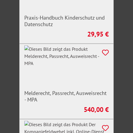
Praxis-Handbuch Kinderschutz und
Datenschutz
29,95 €
Regulärer Preis:
Melderecht, Passrecht, Ausweisrecht
- MPA
540,00 €
Regulärer Preis: