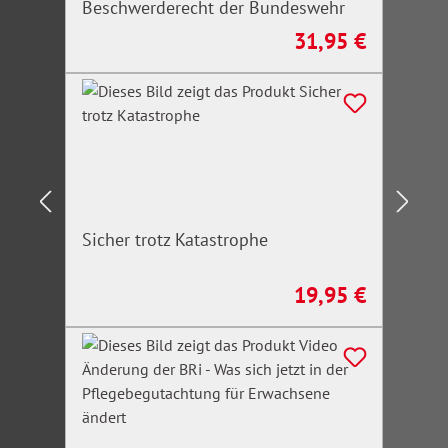
Beschwerderecht der Bundeswehr
31,95 €
Regulärer Preis:
Sicher trotz Katastrophe
19,95 €
Regulärer Preis: