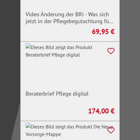
Video Änderung der BRi - Was sich
jetzt in der Pflegebegutachtung für
Erwachsene ändert
69,95 €
Regulärer Preis:
Beraterbrief Pflege digital
174,00 €
Regulärer Preis: