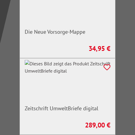
Die Neue Vorsorge-Mappe
34,95 €
Regulärer Preis:
Zeitschrift UmweltBriefe digital
289,00 €
Regulärer Preis: