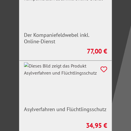
Der Kompaniefeldwebel inkl.
Online-Dienst
77,00 €
Regulärer Preis:
Asylverfahren und Flüchtlingsschutz
34,95 €
Regulärer Preis: