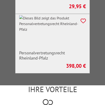
29,95 €
Regulärer Preis:
Personalvertretungsrecht
Rheinland-Pfalz
398,00 €
Regulärer Preis:
IHRE VORTEILE