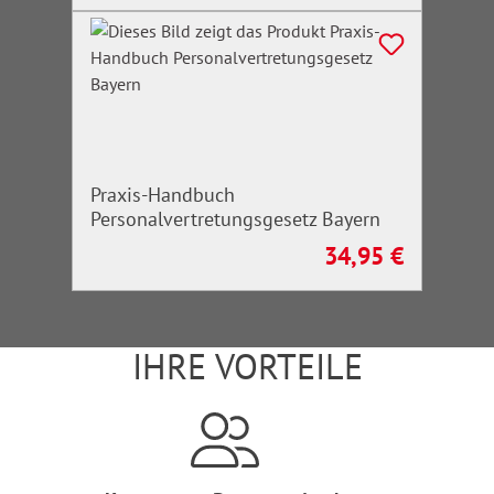
Praxis-Handbuch
Personalvertretungsgesetz Bayern
34,95 €
Regulärer Preis:
IHRE VORTEILE