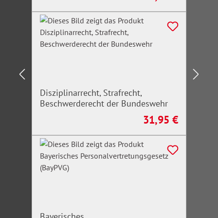
Disziplinarrecht, Strafrecht,
Beschwerderecht der Bundeswehr
31,95 €
Regulärer Preis:
Bayerisches