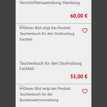
Vorschriftensammlung Hamburg
60,00 €
Regulärer Preis:
Taschenbuch für den Strafvollzug
Fachteil
55,00 €
Regulärer Preis: