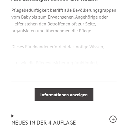
Pflegebedürftigkeit betrifft alle Bevölkerungsgruppen
vom Baby bis zum Erwachsenen. Angehörige oder
Helfer stehen den Betroffenen oft zur Seite,
organisieren und übernehmen die Pflege.
Dieses Füreinander erfordert das nötige Wissen,
wie die Pflegeversicherung funktioniert,
welche Leistungen in Betracht kommen,
wie diese kombiniert und geltend gemacht
werden.
Informationen anzeigen
Der
Praxisratgeber Pflegeversicherung
vermittelt das
nötige Know-how, damit Betroffene und ihre
Angehörigen selbst handeln und bestimmen können:
NEUES IN DER 4. AUFLAGE