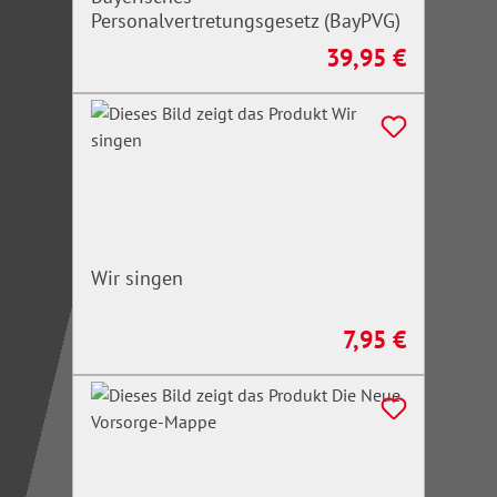
Personalvertretungsgesetz (BayPVG)
39,95 €
Regulärer Preis:
Wir singen
7,95 €
Regulärer Preis: