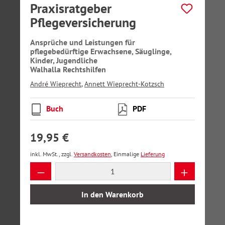
Praxisratgeber
Pflegeversicherung
Ansprüche und Leistungen für
pflegebedürftige Erwachsene, Säuglinge,
Kinder, Jugendliche
Walhalla Rechtshilfen
André Wieprecht
,
Annett Wieprecht-Kotzsch
Buch
PDF
19,95 €
inkl. MwSt., zzgl.
Versandkosten
, Einmalige
Lieferung
Produkt Anzahl: Gib den gewünschten Wer
In den Warenkorb