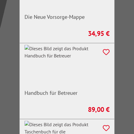
Die Neue Vorsorge-Mappe
34,95 €
Regulärer Preis:
Handbuch für Betreuer
89,00 €
Regulärer Preis: