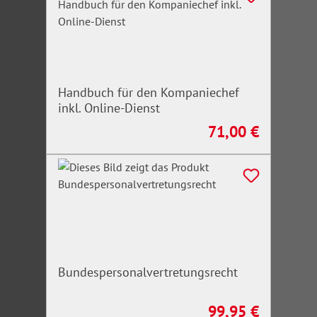
Handbuch für den Kompaniechef
inkl. Online-Dienst
71,00 €
Regulärer Preis:
Bundespersonalvertretungsrecht
99,95 €
Regulärer Preis: