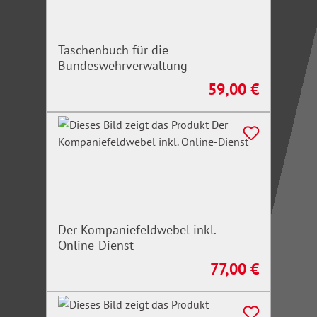
Taschenbuch für die
Bundeswehrverwaltung
59,00 €
Regulärer Preis:
Der Kompaniefeldwebel inkl.
Online-Dienst
77,00 €
Regulärer Preis: