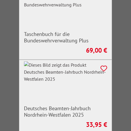
Taschenbuch für die
Bundeswehrverwaltung Plus
69,00 €
Regulärer Preis:
Deutsches Beamten-Jahrbuch
Nordrhein-Westfalen 2025
33,95 €
Regulärer Preis: