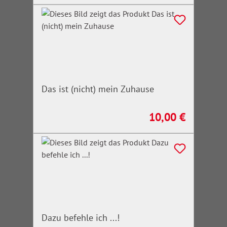
Das ist (nicht) mein Zuhause
10,00 €
Regulärer Preis:
Dazu befehle ich ...!