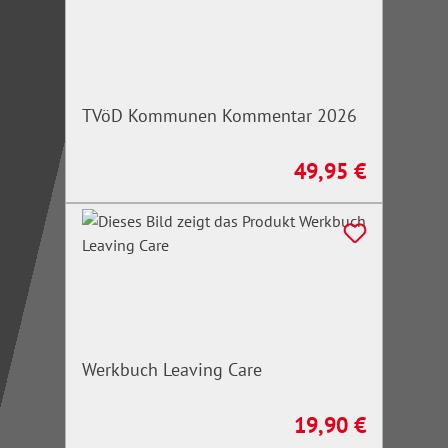
TVöD Kommunen Kommentar 2026
49,95 €
Regulärer Preis:
Werkbuch Leaving Care
19,90 €
Regulärer Preis: