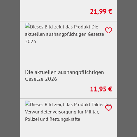
21,99 €
Regulärer Preis:
Die aktuellen aushangpflichtigen
Gesetze 2026
11,95 €
Regulärer Preis: