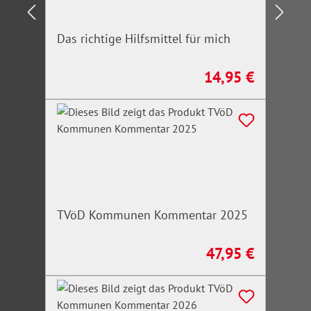
Das richtige Hilfsmittel für mich
14,95 €
Regulärer Preis:
TVöD Kommunen Kommentar 2025
47,95 €
Regulärer Preis: