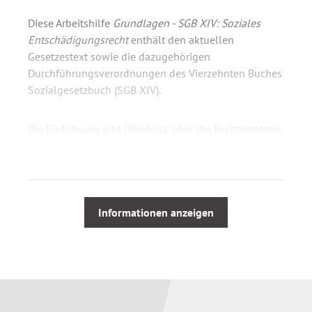
Diese Arbeitshilfe
Grundlagen - SGB XIV: Soziales
Entschädigungsrecht
enthält den aktuellen
Gesetzestext sowie die dazugehörigen
Durchführungsverordnungen des Vierzehnten Buches
Sozialgesetzbuch (SGB XIV).
Die Einführung gibt Überblick über die Rechtsmaterie,
erläutert Gesetzesaufbau, Leistungsvoraussetzungen
sowie Rechte und Pflichten der Berechtigten:
Leistungsberechtigte und
Informationen anzeigen
Anspruchsvoraussetzungen
Entschädigungstatbestände für Opfer von
Gewalttaten, von Kriegsauswirkungen und
Schädigungen durch Schutzimpfungen und
anderen prophylaktischen Maßnahmen
Leistungsgrundsätze und Leistungsformen