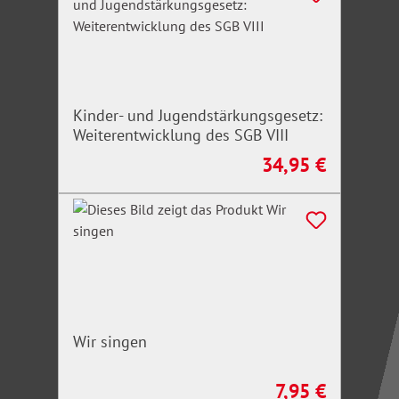
Kinder- und Jugendstärkungsgesetz:
Weiterentwicklung des SGB VIII
34,95 €
Regulärer Preis:
Wir singen
7,95 €
Regulärer Preis: