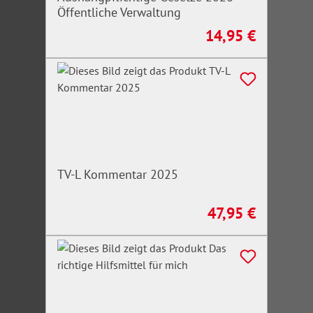
Öffentliche Verwaltung
14,95 €
Regulärer Preis:
TV-L Kommentar 2025
47,95 €
Regulärer Preis: