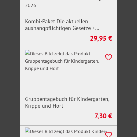
Kombi-Paket Die aktuellen
aushangpflichtigen Gesetze +
Arbeitsschutz, Gesundheitsschutz,
29,95 €
Regulärer Preis:
Unfallverhütung 2026
Gruppentagebuch für Kindergarten,
Krippe und Hort
7,30 €
Regulärer Preis: