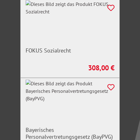
FOKUS Sozialrecht
308,00 €
Regulärer Preis:
Bayerisches
Personalvertretungsgesetz (BayPVG)