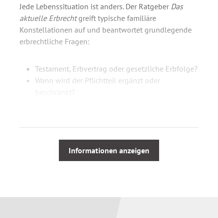
Jede Lebenssituation ist anders. Der Ratgeber
Das
aktuelle Erbrecht
greift typische familiäre
Konstellationen auf und beantwortet grundlegende
erbrechtliche Fragen:
Testament, Erbvertrag oder gesetzliche Erbfolge?
Wann wird der Pflichtteil ergänzt oder
beschränkt?
Was wird aus dem digitalen Nachlass (z. B.
Social-Media-Accounts, Online-Konten)?
Wie hoch ist die Erbschaftsteuer?
Welche Auswirkungen hat die Europäische
Erbrechtsverordnung?
Informationen anzeigen
Erben finden außerdem Informationen zu Erbschein,
Totenfürsorge, Schuldenhaftung und Ausschlagung.
Praxis-Tipps, Berechnungsbeispiele,