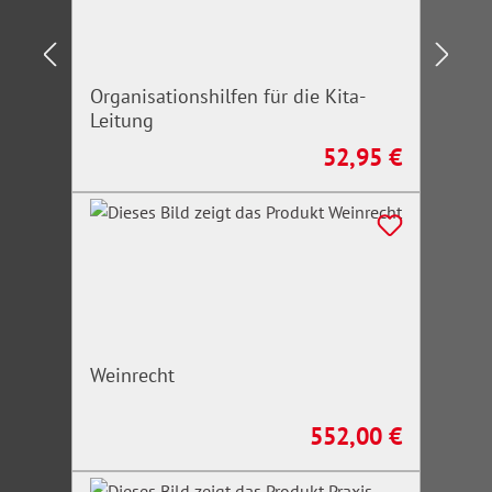
Organisationshilfen für die Kita-
Leitung
52,95 €
Regulärer Preis:
Weinrecht
552,00 €
Regulärer Preis: