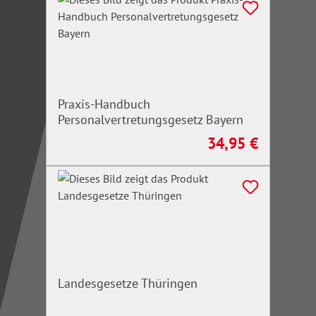
Praxis-Handbuch
Personalvertretungsgesetz Bayern
34,95 €
Regulärer Preis:
Landesgesetze Thüringen