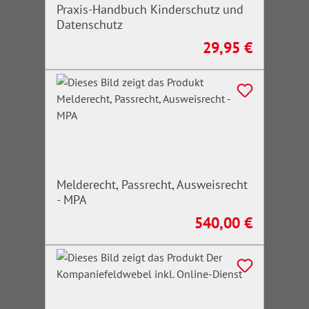
Praxis-Handbuch Kinderschutz und
Datenschutz
29,95 €
Regulärer Preis:
Melderecht, Passrecht, Ausweisrecht
- MPA
540,00 €
Regulärer Preis: