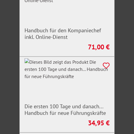
Handbuch für den Kompaniechef
inkl. Online-Dienst
71,00 €
Regulärer Preis:
Die ersten 100 Tage und danach...
Handbuch für neue Führungskräfte
34,95 €
Regulärer Preis: