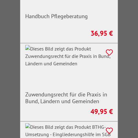
Handbuch Pflegeberatung
36,95 €
Regulärer Preis:
Zuwendungsrecht für die Praxis in
Bund, Ländern und Gemeinden
49,95 €
Regulärer Preis: