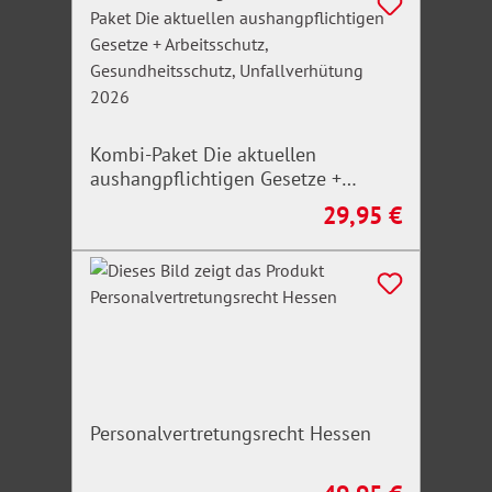
Pflegemanagements, die entsprechende Prozesse
fachlich, organisatorisch und moderierend begleiten.
Optimal zu empfehlen für Studierende der
Studiengänge Sozialmanagement/Sozialwirtschaft,
Sozialarbeit/Sozialpädagogik.
Kombi-Paket Die aktuellen
aushangpflichtigen Gesetze +
Arbeitsschutz, Gesundheitsschutz,
29,95 €
Regulärer Preis:
Unfallverhütung 2026
Personalvertretungsrecht Hessen