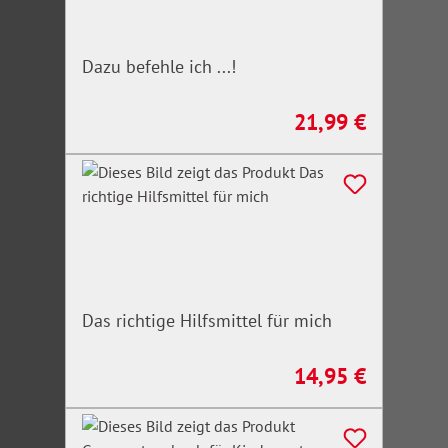
Dazu befehle ich ...!
21,99 €
Regulärer Preis:
Das richtige Hilfsmittel für mich
14,95 €
Regulärer Preis: