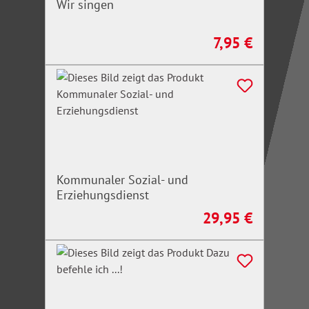
Wir singen
7,95 €
Regulärer Preis:
Kommunaler Sozial- und
Erziehungsdienst
29,95 €
Regulärer Preis: