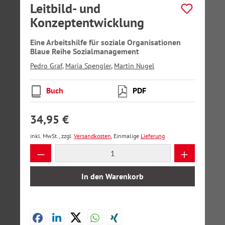
Leitbild- und
Konzeptentwicklung
Eine Arbeitshilfe für soziale Organisationen
Blaue Reihe Sozialmanagement
Pedro Graf
,
Maria Spengler
,
Martin Nugel
Buch
PDF
34,95 €
inkl. MwSt., zzgl.
Versandkosten
, Einmalige
Lieferung
Produkt Anzahl: Gib den gewünschten Wer
In den Warenkorb