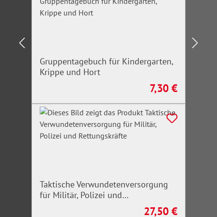
Gruppentagebuch für Kindergarten,
Krippe und Hort
7,30 €
Regulärer Preis:
Taktische Verwundetenversorgung
für Militär, Polizei und
Rettungskräfte
27,50 €
Regulärer Preis: