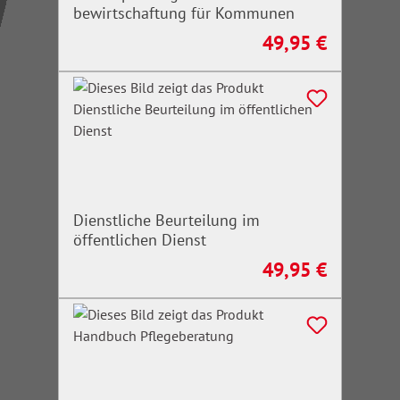
bewirtschaftung für Kommunen
49,95 €
Regulärer Preis:
Dienstliche Beurteilung im
öffentlichen Dienst
49,95 €
Regulärer Preis: