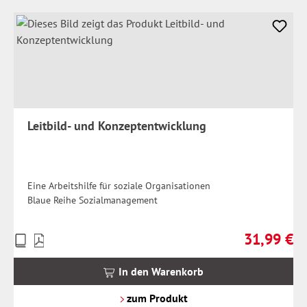
Leitbild- und Konzeptentwicklung
Eine Arbeitshilfe für soziale Organisationen
Blaue Reihe Sozialmanagement
31,99 €
Preise
Regulärer Pr
inkl.
MwSt.
In den Warenkorb
zzgl.
Versandkosten
zum Produkt