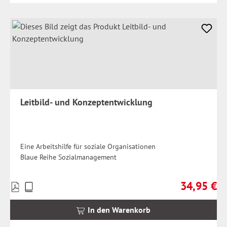
Leitbild- und Konzeptentwicklung
Eine Arbeitshilfe für soziale Organisationen
Blaue Reihe Sozialmanagement
34,95 €
Preise
Regulärer Pr
inkl.
MwSt.
In den Warenkorb
zzgl.