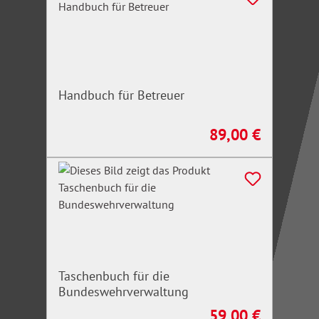
Handbuch für Betreuer
89,00 €
Regulärer Preis:
Taschenbuch für die
Bundeswehrverwaltung
59,00 €
Regulärer Preis: