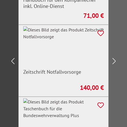
inkl. Online-Dienst
71,00 €
Regulärer Preis:
Zeitschrift Notfallvorsorge
140,00 €
Regulärer Preis: