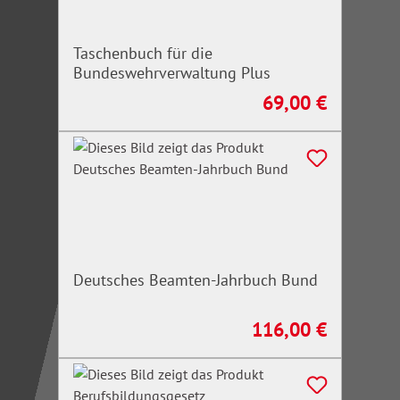
Taschenbuch für die
Bundeswehrverwaltung Plus
69,00 €
Regulärer Preis:
Deutsches Beamten-Jahrbuch Bund
116,00 €
Regulärer Preis: