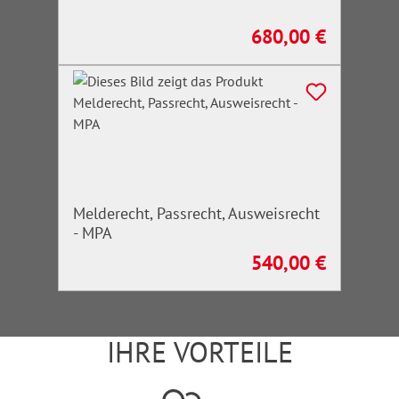
680,00 €
Regulärer Preis:
Melderecht, Passrecht, Ausweisrecht
- MPA
540,00 €
Regulärer Preis:
IHRE VORTEILE