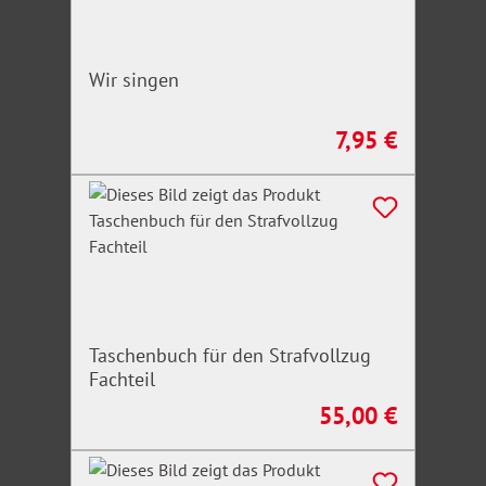
Wir singen
7,95 €
Regulärer Preis:
Taschenbuch für den Strafvollzug
Fachteil
55,00 €
Regulärer Preis: