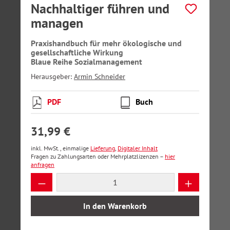
Nachhaltiger führen und
managen
Praxishandbuch für mehr ökologische und
gesellschaftliche Wirkung
Blaue Reihe Sozialmanagement
Herausgeber:
Armin Schneider
PDF
Buch
31,99 €
inkl. MwSt., einmalige
Lieferung
,
Digitaler Inhalt
Fragen zu Zahlungsarten oder Mehrplatzlizenzen –
hier
anfragen
Produkt Anzahl: Gib den gewünschten Wer
In den Warenkorb