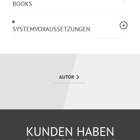
Managementbereichen gelingen kann, um der
BOOKS
sozialen Verantwortung der Organisationen
nachzukommen.
SYSTEMVORAUSSETZUNGEN
AUTOR
KUNDEN HABEN