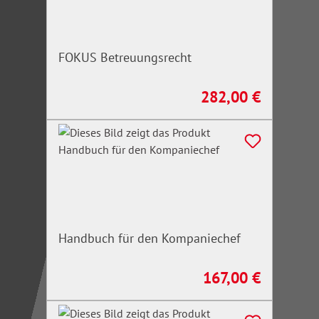
FOKUS Betreuungsrecht
282,00 €
Regulärer Preis:
Handbuch für den Kompaniechef
167,00 €
Regulärer Preis: