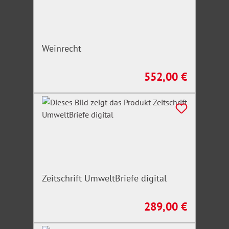
Weinrecht
552,00 €
Regulärer Preis:
Zeitschrift UmweltBriefe digital
289,00 €
Regulärer Preis: