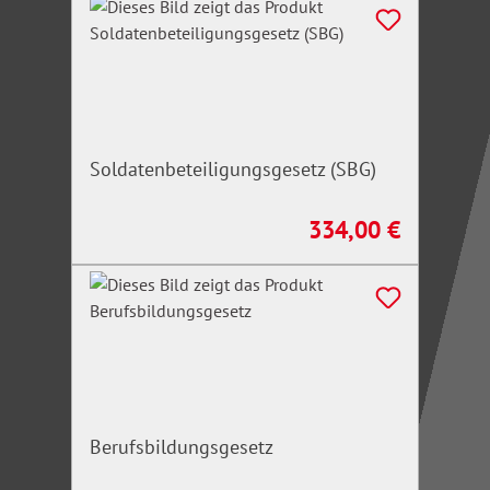
Soldatenbeteiligungsgesetz (SBG)
334,00 €
Regulärer Preis:
Berufsbildungsgesetz