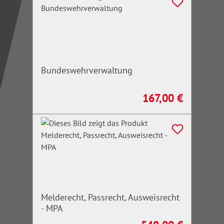
Bundeswehrverwaltung
167,00 €
Regulärer Preis:
Melderecht, Passrecht, Ausweisrecht
- MPA