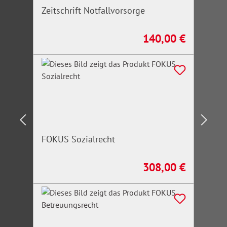
Zeitschrift Notfallvorsorge
140,00 €
Regulärer Preis:
FOKUS Sozialrecht
308,00 €
Regulärer Preis: