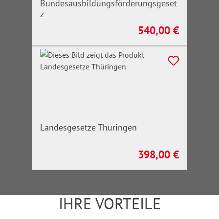
Bundesausbildungsförderungsgeset
z
540,00 €
Regulärer Preis:
Landesgesetze Thüringen
398,00 €
Regulärer Preis:
IHRE VORTEILE