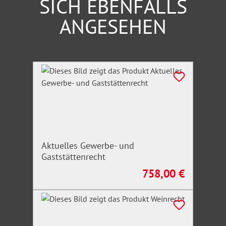
SICH EBENFALLS
ANGESEHEN
Produktgalerie überspringen
Aktuelles Gewerbe- und
Gaststättenrecht
758,00 €
Regulärer Preis: