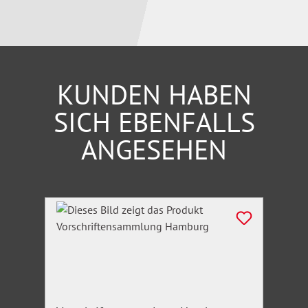
Wehrdisziplinaranwalt Lingens versteht es, mit Hilfe
farbiger, lebensnaher Beispiele eine Brücke zwischen
Theorie und Praxis zu schlagen. Hier liegt ganz
zweifellos der besondere Vorzug seiner Arbeit."
Neue
Zeitschrift für Wehrrecht
KUNDEN HABEN
SICH EBENFALLS
ANGESEHEN
Produktgalerie überspringen