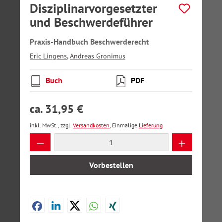
Disziplinarvorgesetzter
und Beschwerdeführer
Praxis-Handbuch Beschwerderecht
Eric Lingens
,
Andreas Gronimus
Buch
PDF
ca. 31,95 €
inkl. MwSt., zzgl.
Versandkosten
, Einmalige
Lieferung
Produkt Anzahl: Gib den gewünschten Wer
Vorbestellen