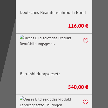
Deutsches Beamten-Jahrbuch Bund
116,00 €
Regulärer Preis:
Berufsbildungsgesetz
540,00 €
Regulärer Preis: