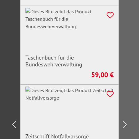
Taschenbuch für die
Bundeswehrverwaltung
59,00 €
Regulärer Preis:
Zeitschrift Notfallvorsorge