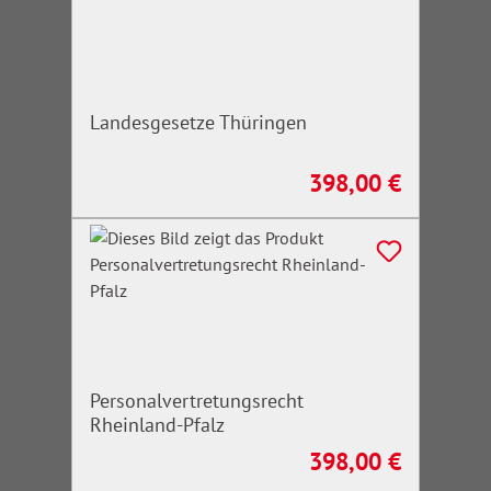
Landesgesetze Thüringen
398,00 €
Regulärer Preis:
Personalvertretungsrecht
Rheinland-Pfalz
398,00 €
Regulärer Preis: