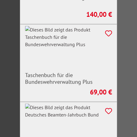
140,00 €
Regulärer Preis:
Taschenbuch für die
Bundeswehrverwaltung Plus
69,00 €
Regulärer Preis: