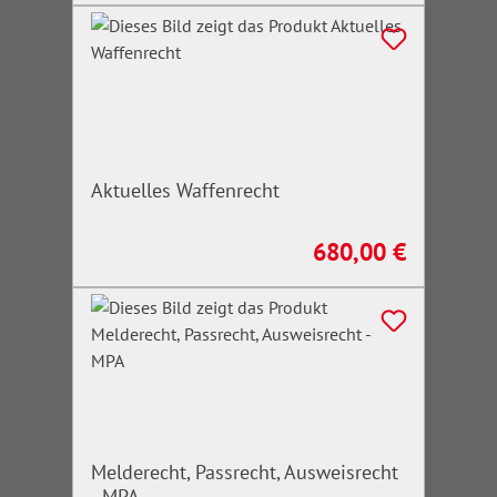
Aktuelles Waffenrecht
680,00 €
Regulärer Preis:
Melderecht, Passrecht, Ausweisrecht
- MPA