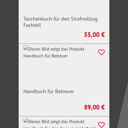
Taschenbuch für den Strafvollzug
Fachteil
55,00 €
Regulärer Preis:
Handbuch für Betreuer
89,00 €
Regulärer Preis: