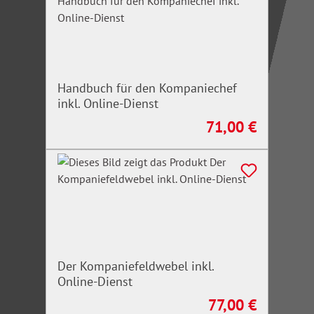
Handbuch für den Kompaniechef
inkl. Online-Dienst
71,00 €
Regulärer Preis:
Der Kompaniefeldwebel inkl.
Online-Dienst
77,00 €
Regulärer Preis: