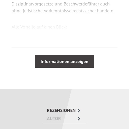
Disziplinarvorgesetze und Beschwerdeführer auch
ohne juristische Vorkenntnisse rechtssicher handeln.
Alle Vorteile auf einen Blick:
Zahlreiche Musterbeschwerdebescheide stellen
die Verfahrensabläufe dar
Nachvollziehbare Beispiele aus der Praxis
Informationen anzeigen
verdeutlichen die Anwendung des
Beschwerderechts
Prüfschemata führen Schritt für Schritt durch das
Verfahren
Eine wichtige Hilfe für alle Soldatinnen und
Soldaten.
REZENSIONEN
AUTOR
"Der Rechtslehrer, Rechtsberater und