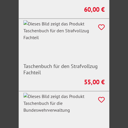
60,00 €
Regulärer Preis:
Taschenbuch für den Strafvollzug
Fachteil
55,00 €
Regulärer Preis: