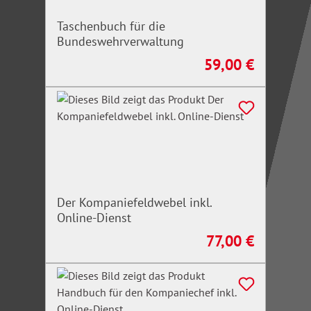
Taschenbuch für die
Bundeswehrverwaltung
59,00 €
Regulärer Preis:
Der Kompaniefeldwebel inkl.
Online-Dienst
77,00 €
Regulärer Preis: