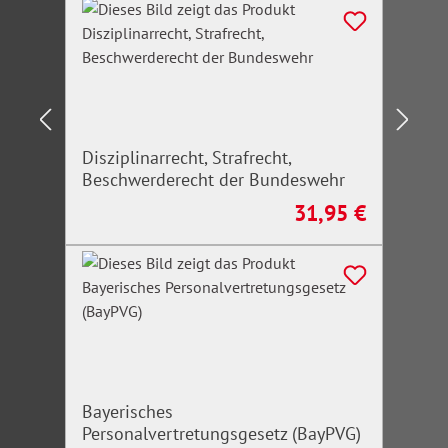
Disziplinarrecht, Strafrecht,
Beschwerderecht der Bundeswehr
31,95 €
Regulärer Preis:
Bayerisches
Personalvertretungsgesetz (BayPVG)