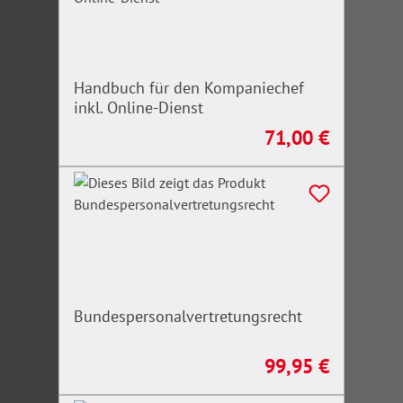
Handbuch für den Kompaniechef
inkl. Online-Dienst
71,00 €
Regulärer Preis:
Bundespersonalvertretungsrecht
99,95 €
Regulärer Preis: