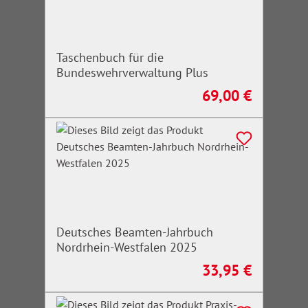
Taschenbuch für die
Bundeswehrverwaltung Plus
69,00 €
Regulärer Preis:
Deutsches Beamten-Jahrbuch
Nordrhein-Westfalen 2025
33,95 €
Regulärer Preis: