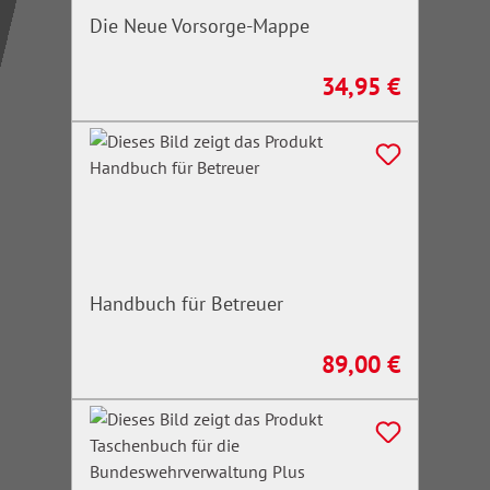
Die Neue Vorsorge-Mappe
34,95 €
Regulärer Preis:
Handbuch für Betreuer
89,00 €
Regulärer Preis: