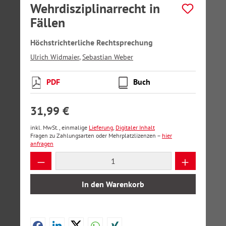
Wehrdisziplinarrecht in
Fällen
Höchstrichterliche Rechtsprechung
Ulrich Widmaier
,
Sebastian Weber
PDF
Buch
31,99 €
inkl. MwSt., einmalige
Lieferung
,
Digitaler Inhalt
Fragen zu Zahlungsarten oder Mehrplatzlizenzen –
hier
anfragen
Produkt Anzahl: Gib den gewünschten Wer
In den Warenkorb