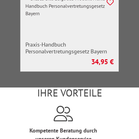
Praxis-Handbuch
Personalvertretungsgesetz Bayern
34,95 €
Regulärer Preis:
IHRE VORTEILE
Kompetente Beratung durch
unseren Kundenservice