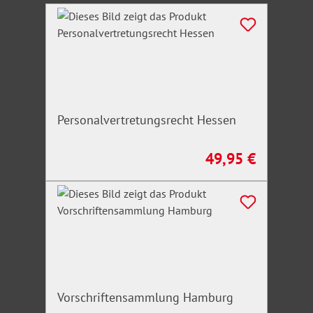
Produktgalerie überspringen
Personalvertretungsrecht Hessen
49,95 €
Regulärer Preis:
Vorschriftensammlung Hamburg