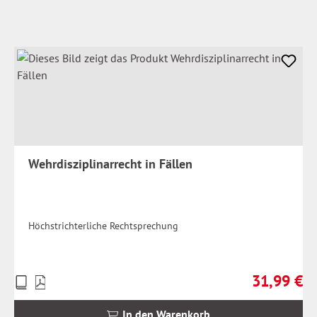
Wehrdisziplinarrecht in Fällen
Höchstrichterliche Rechtsprechung
31,99 €
Preise
Regulärer Pr
inkl.
MwSt.
In den Warenkorb