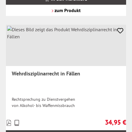
zzgl.
Versandkosten
zum Produkt
Wehrdisziplinarrecht in Fällen
Rechtsprechung zu Dienstvergehen
von Alkohol- bis Waffenmissbrauch
34,95 €
Preise
Regulärer Pr
inkl.