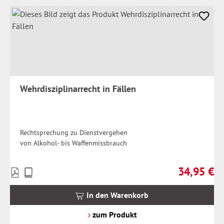
Wehrdisziplinarrecht in Fällen
Rechtsprechung zu Dienstvergehen
von Alkohol- bis Waffenmissbrauch
34,95 €
Preise
Regulärer Pr
inkl.
MwSt.
In den Warenkorb
zzgl.
Versandkosten
zum Produkt