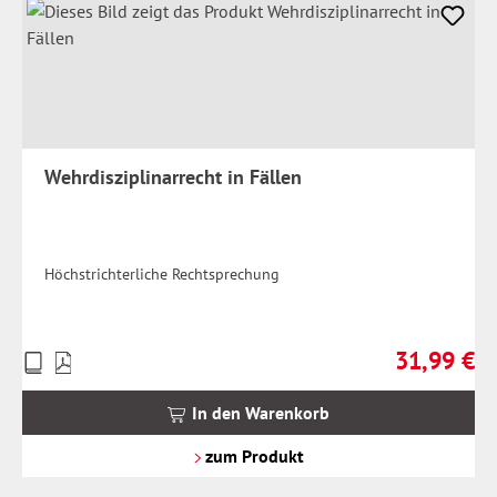
Wehrdisziplinarrecht in Fällen
Höchstrichterliche Rechtsprechung
31,99 €
Preise
Regulärer Pr
inkl.
MwSt.
In den Warenkorb
zzgl.
Versandkosten
zum Produkt