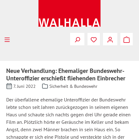
Zum Hauptinhalt springen
Neue Verhandlung: Ehemaliger Bundeswehr-
Unteroffizier erschießt fliehenden Einbrecher
7. Juni 2022
Sicherheit & Bundeswehr
Der überfallene ehemalige Unteroffizier der Bundeswehr
lebte schon seit Jahren zurückgezogen in seinem eigenen
Haus und schaute sich nachts gegen drei Uhr gerade einen
Film an. Plötzlich hörte er Geräusche im Keller und bekam
Angst, denn zwei Männer brachen in sein Haus ein. So
schnappte er sich eine Pistole und versteckte sich in der