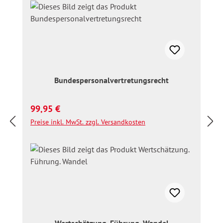
Bundespersonalvertretungsrecht
Regulärer Preis:
99,95 €
Preise inkl. MwSt. zzgl. Versandkosten