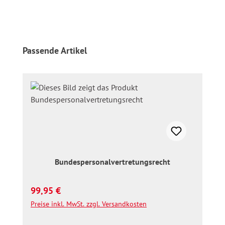
Produktgalerie überspringen
Passende Artikel
Bundespersonalvertretungsrecht
Regulärer Preis:
99,95 €
Preise inkl. MwSt. zzgl. Versandkosten