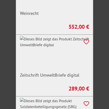
Weinrecht
552,00 €
Regulärer Preis:
Zeitschrift UmweltBriefe digital
289,00 €
Regulärer Preis: