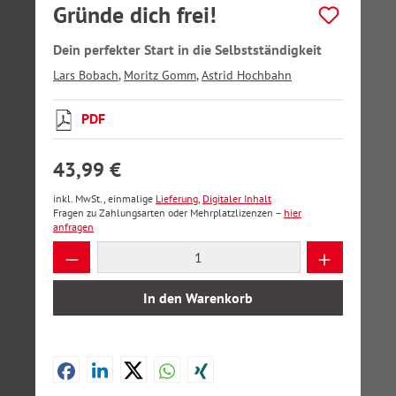
Gründe dich frei!
Dein perfekter Start in die Selbstständigkeit
Lars Bobach
,
Moritz Gomm
,
Astrid Hochbahn
PDF
43,99 €
inkl. MwSt., einmalige
Lieferung
,
Digitaler Inhalt
Fragen zu Zahlungsarten oder Mehrplatzlizenzen –
hier
anfragen
Produkt Anzahl: Gib den gewünschten Wer
In den Warenkorb