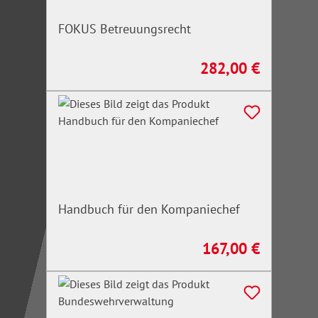
FOKUS Betreuungsrecht
282,00 €
Regulärer Preis:
Handbuch für den Kompaniechef
167,00 €
Regulärer Preis: