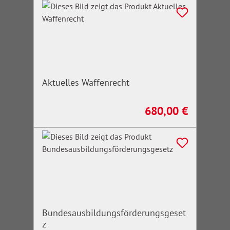
Aktuelles Waffenrecht
680,00 €
Regulärer Preis:
Bundesausbildungsförderungsgeset
z