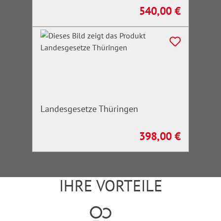
540,00 €
Regulärer Preis:
Landesgesetze Thüringen
398,00 €
Regulärer Preis:
IHRE VORTEILE