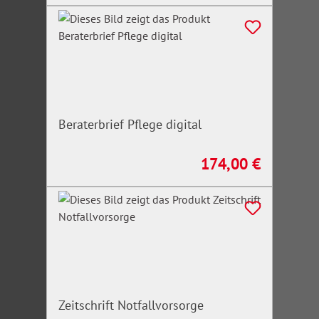
Beraterbrief Pflege digital
174,00 €
Regulärer Preis:
Zeitschrift Notfallvorsorge