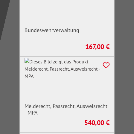
Bundeswehrverwaltung
167,00 €
Regulärer Preis:
Melderecht, Passrecht, Ausweisrecht
- MPA
540,00 €
Regulärer Preis: