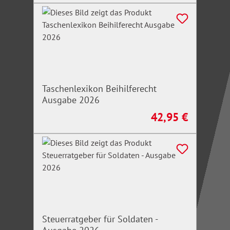
Taschenlexikon Beihilferecht
Ausgabe 2026
42,95 €
Regulärer Preis:
Steuerratgeber für Soldaten -