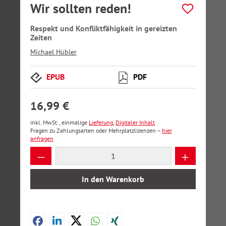
Wir sollten reden!
Respekt und Konfliktfähigkeit in gereizten
Zeiten
Michael Hübler
EPUB
PDF
16,99 €
inkl. MwSt., einmalige
Lieferung
,
Digitaler Inhalt
Fragen zu Zahlungsarten oder Mehrplatzlizenzen –
hier
anfragen
Produkt Anzahl: Gib den gewünschten Wer
In den Warenkorb