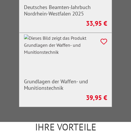
Deutsches Beamten-Jahrbuch
Nordrhein-Westfalen 2025
33,95 €
Regulärer Preis:
Grundlagen der Waffen- und
Munitionstechnik
39,95 €
Regulärer Preis:
IHRE VORTEILE