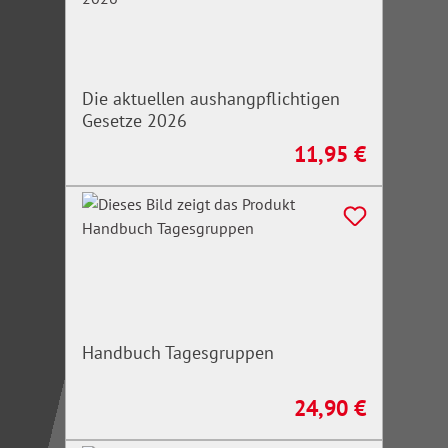
Die aktuellen aushangpflichtigen
Gesetze 2026
11,95 €
Regulärer Preis:
Handbuch Tagesgruppen
24,90 €
Regulärer Preis: