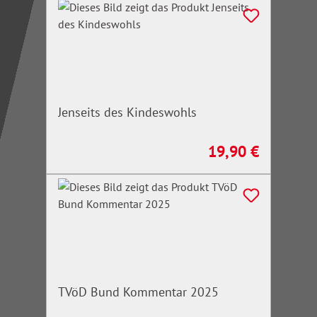
Jenseits des Kindeswohls
19,90 €
Regulärer Preis:
TVöD Bund Kommentar 2025