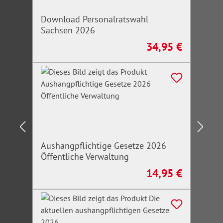
Download Personalratswahl
Sachsen 2026
34,95 €
Regulärer Preis:
Aushangpflichtige Gesetze 2026
Öffentliche Verwaltung
14,95 €
Regulärer Preis: