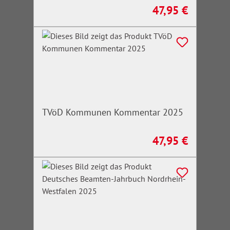
47,95 €
Regulärer Preis:
TVöD Kommunen Kommentar 2025
47,95 €
Regulärer Preis: