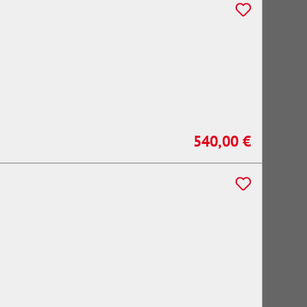
540,00 €
Regulärer Preis: