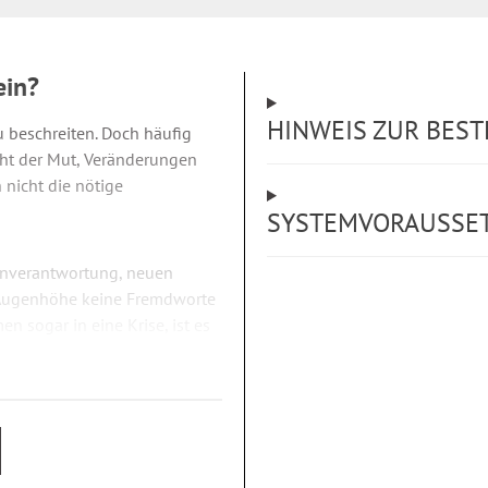
ein?
HINWEIS ZUR BES
u beschreiten. Doch häufig
icht der Mut, Veränderungen
 nicht die nötige
SYSTEMVORAUSSE
enverantwortung, neuen
 Augenhöhe keine Fremdworte
n sogar in eine Krise, ist es
 Mitarbeiterebene ganz
eder hervorgeholt.
ich: die Komplexität, die
 sowie der nationalen und