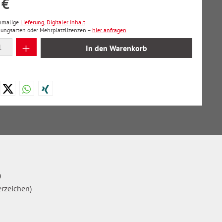
 €
inmalige
Lieferung
,
Digitaler Inhalt
lungsarten oder Mehrplatzlizenzen –
hier anfragen
 Anzahl: Gib den gewünschten Wert ein oder
In den Warenkorb
9
erzeichen)