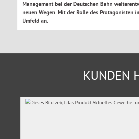
finden.
Management bei der Deutschen Bahn weiterentwick
neuen Wegen. Mit der Rolle des Protagonisten i
Umfeld an.
Es ist die Kombination aus beschriebenen Methoden und ei
die das Thema in einer völlig neuen Sichtweise darstellt. Denn
neuen Umgang der Menschen untereinander, auch und beson
KUNDEN H
Produktgalerie überspringen