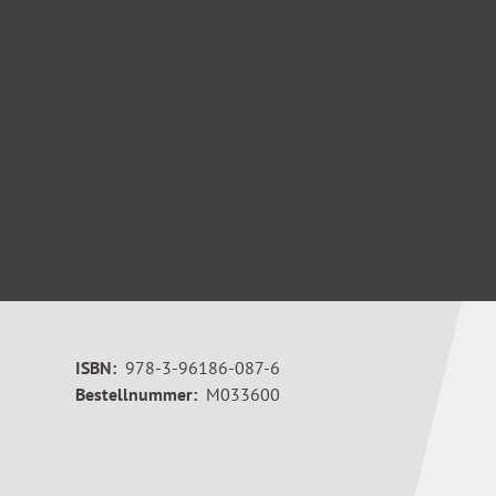
ISBN:
978-3-96186-087-6
Bestellnummer:
M033600