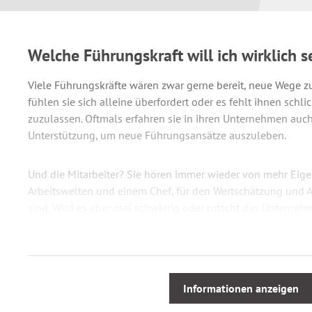
Welche Führungskraft will ich wirklich s
Viele Führungskräfte wären zwar gerne bereit, neue Wege z
fühlen sie sich alleine überfordert oder es fehlt ihnen schl
zuzulassen. Oftmals erfahren sie in ihren Unternehmen auch
Unterstützung, um neue Führungsansätze auszuleben.
Und die Mitarbeiter? Sie hören immer wieder von mehr Eig
Arbeitswelten und einem Chef, für den Wertschätzung und
sind. Wird es aber mal schwierig oder rutscht das Unternehme
mit Selbstbestimmung oder Entscheidungskompetenzen auf
schnell vorbei und die alten Führungsprinzipien werden wi
Doch eine Rückkehr zu alten Führungstraditionen ist unmögl
Informationen anzeigen
Schnelligkeit sowie die Unberechenbarkeit der Arbeitswelt