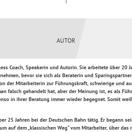
ie Führung, wie wir sie bisher
chicken die Autoren in diesem
er sich an diversen Weichen
skraft will ich wirklich sein?
AUTOR
 Führungshaltung bedeutet und
enn alle erlernten Methoden
ness Coach, Speakerin und Autorin. Sie arbeitete über 20 
Haltung und Einstellung zum
nehmen, bevor sie sich als Beraterin und Sparingspartner
Erkenntnis mithilfe von
on der Mitarbeiterin zur Führungskraft, schwierige und a
t den Protagonisten zu
n wie Beyond Leadership sowie
man falsch gehandelt hat, aber der Meinung ist, es als Fü
ert.
 ebenso in ihrer Beratung immer wieder begegnet. Somit wei
twicklungsgeschichte einer
er 25 Jahren bei der Deutschen Bahn tätig. Er begann sei
 als auch jungen
um auf dem „klassischen Weg“ vom Mitarbeiter, über das 
llung zum Thema Führung zu