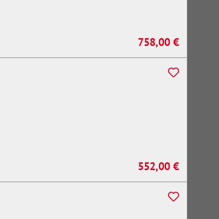
758,00 €
Regulärer Preis:
552,00 €
Regulärer Preis: