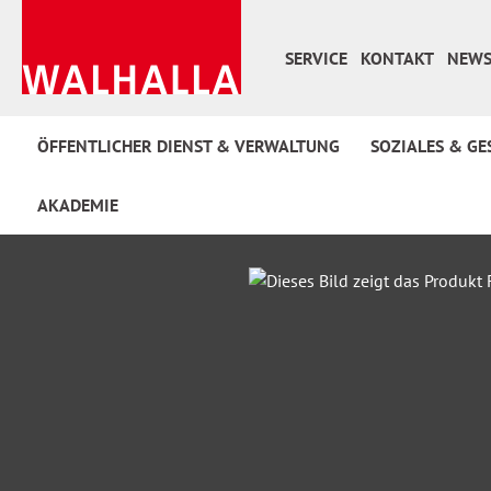
 Hauptinhalt springen
Zur Suche springen
Zur Hauptnavigation springen
SERVICE
KONTAKT
NEWS
ÖFFENTLICHER DIENST & VERWALTUNG
SOZIALES & GE
AKADEMIE
Bildergalerie überspringen