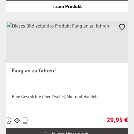
Versandkosten
zum Produkt
Fang an zu führen!
Eine Geschichte über Zweifel, Mut und Handeln
29,95 €
Preise
Regulärer Pr
inkl.
MwSt.