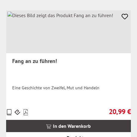
Fang an zu führen!
Eine Geschichte von Zweifel, Mut und Handeln
20,99 €
Preise
Regulärer Pr
inkl.
MwSt.
In den Warenkorb
zzgl.
Versandkosten