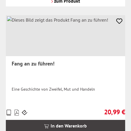
zum Produkt
Fang an zu führen!
Eine Geschichte von Zweifel, Mut und Handeln
20,99 €
Preise
Regulärer Pr
inkl.
MwSt.
In den Warenkorb
zzgl.