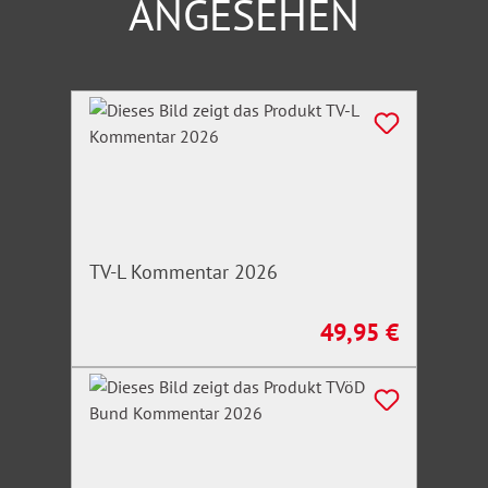
ANGESEHEN
Produktgalerie überspringen
TV-L Kommentar 2026
49,95 €
Regulärer Preis: