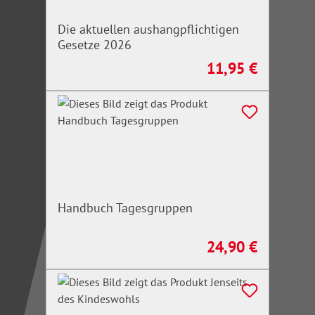
Die aktuellen aushangpflichtigen
Gesetze 2026
11,95 €
Regulärer Preis:
Handbuch Tagesgruppen
24,90 €
Regulärer Preis: