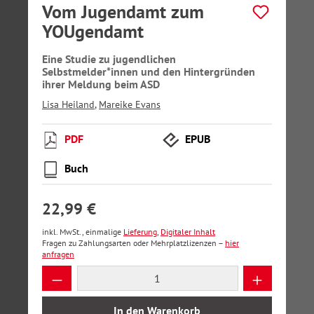
Vom Jugendamt zum
YOUgendamt
Eine Studie zu jugendlichen
Selbstmelder*innen und den Hintergründen
ihrer Meldung beim ASD
Lisa Heiland
,
Mareike Evans
PDF
EPUB
Buch
22,99 €
inkl. MwSt., einmalige
Lieferung
,
Digitaler Inhalt
Fragen zu Zahlungsarten oder Mehrplatzlizenzen –
hier
anfragen
Produkt Anzahl: Gib den gewünschten Wer
In den Warenkorb