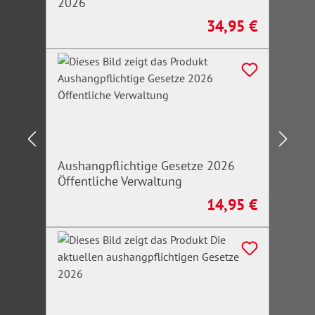
2026
34,95 €
Regulärer Preis:
Aushangpflichtige Gesetze 2026
Öffentliche Verwaltung
14,95 €
Regulärer Preis: