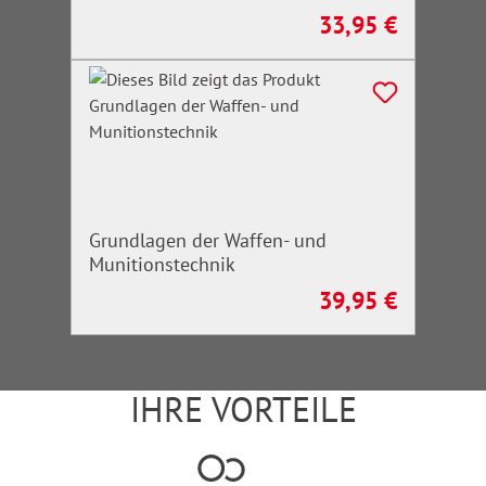
33,95 €
Regulärer Preis:
Grundlagen der Waffen- und
Munitionstechnik
39,95 €
Regulärer Preis:
IHRE VORTEILE