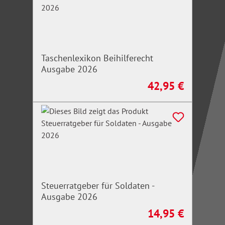
Taschenlexikon Beihilferecht
Ausgabe 2026
42,95 €
Regulärer Preis:
Steuerratgeber für Soldaten -
Ausgabe 2026
14,95 €
Regulärer Preis: