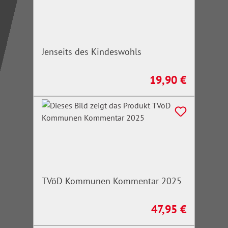
Jenseits des Kindeswohls
19,90 €
Regulärer Preis:
TVöD Kommunen Kommentar 2025
47,95 €
Regulärer Preis: