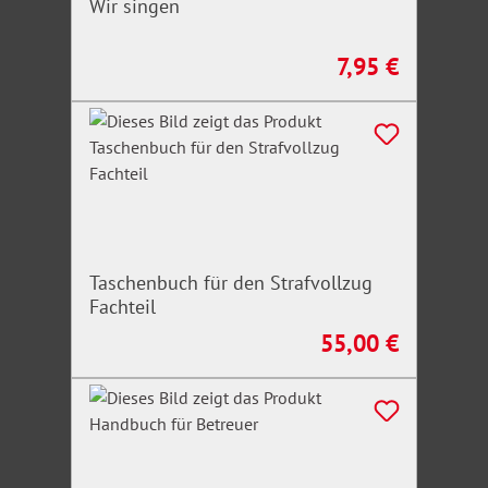
Wir singen
7,95 €
Regulärer Preis:
Taschenbuch für den Strafvollzug
Fachteil
55,00 €
Regulärer Preis: