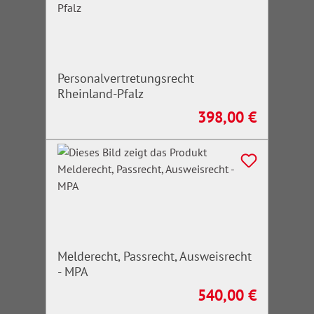
Personalvertretungsrecht
Rheinland-Pfalz
398,00 €
Regulärer Preis:
Melderecht, Passrecht, Ausweisrecht
- MPA
540,00 €
Regulärer Preis: