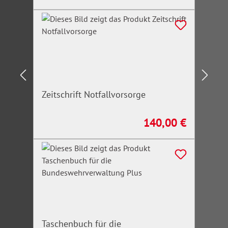
Zeitschrift Notfallvorsorge
140,00 €
Regulärer Preis:
Taschenbuch für die