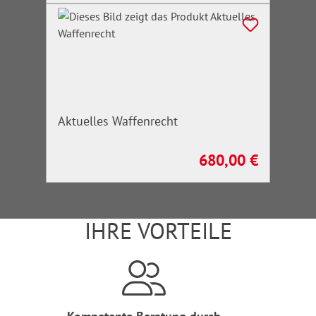
Aktuelles Waffenrecht
680,00 €
Regulärer Preis:
IHRE VORTEILE