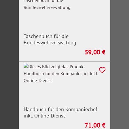
Taschenbuch für die
Bundeswehrverwaltung
59,00 €
Regulärer Preis:
Handbuch für den Kompaniechef
inkl. Online-Dienst
71,00 €
Regulärer Preis: