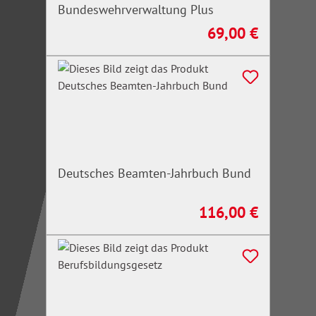
Bundeswehrverwaltung Plus
69,00 €
Regulärer Preis:
Deutsches Beamten-Jahrbuch Bund
116,00 €
Regulärer Preis: