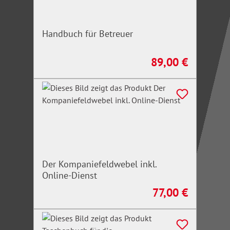
Handbuch für Betreuer
89,00 €
Regulärer Preis:
Der Kompaniefeldwebel inkl.
Online-Dienst
77,00 €
Regulärer Preis: