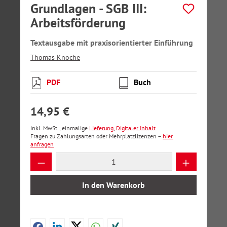
Grundlagen - SGB III:
Arbeitsförderung
Textausgabe mit praxisorientierter Einführung
Thomas Knoche
PDF
Buch
14,95 €
inkl. MwSt., einmalige
Lieferung
,
Digitaler Inhalt
Fragen zu Zahlungsarten oder Mehrplatzlizenzen –
hier
anfragen
Produkt Anzahl: Gib den gewünschten Wer
In den Warenkorb