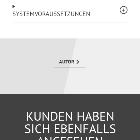
psychotherapeutische Frühintervention,
SYSTEMVORAUSSETZUNGEN
Fallmanagement
Anspruchsgrundlagen für Leistungen der
Krankenbehandlung, zur Teilhabe, bei
Pflegebedürftigkeit
Entschädigungszahlungen,
Berufsschadensausgleich und sonstige
finanzielle Hilfen
AUTOR
Ideal geeignet, um sich in das Rechtsgebiet
einzuarbeiten, für Aus- und Fortbildungen sowie zum
schnellen Nachschlagen in der Praxis.
KUNDEN HABEN
SICH EBENFALLS