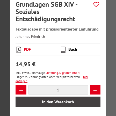
Grundlagen SGB XIV -
Soziales
Entschädigungsrecht
Textausgabe mit praxisorientierter Einführung
Johannes Friedrich
PDF
Buch
14,95 €
inkl. MwSt., einmalige
Lieferung
,
Digitaler Inhalt
Fragen zu Zahlungsarten oder Mehrplatzlizenzen –
hier
anfragen
Produkt Anzahl: Gib den gewünschten Wer
In den Warenkorb