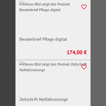
Beraterbrief Pflege digital
174,00 €
Regulärer Preis:
Zeitschrift Notfallvorsorge