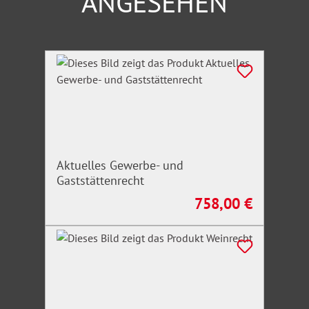
ANGESEHEN
Produktgalerie überspringen
Aktuelles Gewerbe- und
Gaststättenrecht
758,00 €
Regulärer Preis: