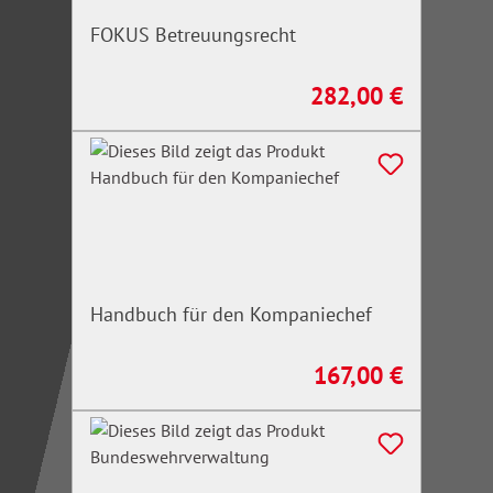
FOKUS Betreuungsrecht
282,00 €
Regulärer Preis:
Handbuch für den Kompaniechef
167,00 €
Regulärer Preis: