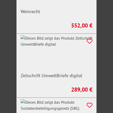
Weinrecht
552,00 €
Regulärer Preis:
Zeitschrift UmweltBriefe digital
289,00 €
Regulärer Preis: