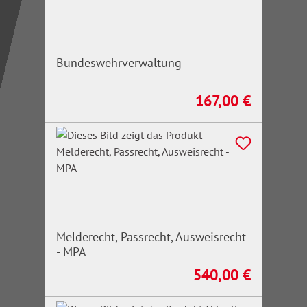
Bundeswehrverwaltung
167,00 €
Regulärer Preis:
Melderecht, Passrecht, Ausweisrecht
- MPA
540,00 €
Regulärer Preis: