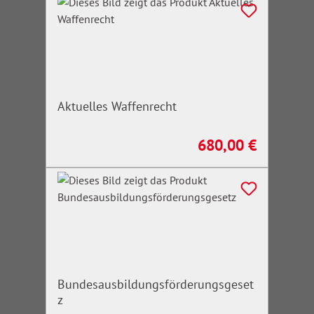
Aktuelles Waffenrecht
680,00 €
Regulärer Preis:
Bundesausbildungsförderungsgeset
z