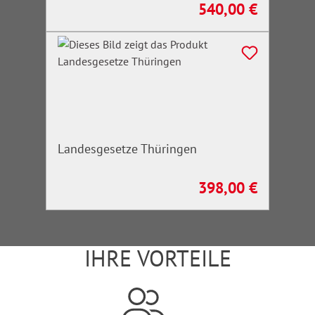
540,00 €
Regulärer Preis:
Landesgesetze Thüringen
398,00 €
Regulärer Preis:
IHRE VORTEILE