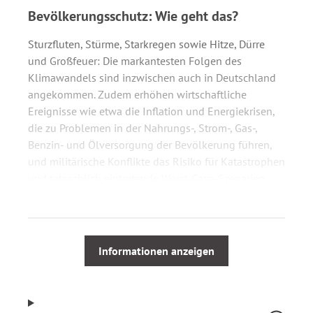
Bevölkerungsschutz: Wie geht das?
Sturzfluten, Stürme, Starkregen sowie Hitze, Dürre
und Großfeuer: Die markantesten Folgen des
Klimawandels sind inzwischen auch in Deutschland
angekommen. Zudem erhöhen wirtschaftliche
Ereignisse wie etwa die Inflation und Energiekrisen,
die zu Problemen in der Nahrungs-, Strom-, Gas-,
Benzin- und Ölversorgung der Bevölkerung führen,
und militärische Konflikte das Risiko für Katastrophen
und tatsächlich eintretende Worst-Case-Szenarien
größeren Ausmaßes.
Deshalb ist ein guter Zivil- und Katastrophenschutz
so wichtig wie nie zuvor: Zielgruppe dieses Buchs
Informationen anzeigen
sind die Mitarbeitenden von Verwaltungen und
anderen Institutionen, die den Themenbereich
Bevölkerungsschutz bearbeiten oder im Fall der Fälle