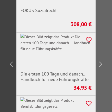
FOKUS Sozialrecht
308,00 €
Regulärer Preis:
Die ersten 100 Tage und danach...
Handbuch für neue Führungskräfte
34,95 €
Regulärer Preis: