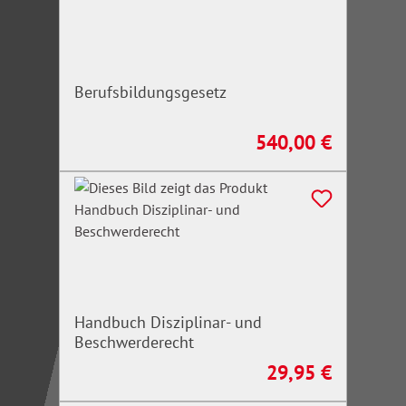
Berufsbildungsgesetz
540,00 €
Regulärer Preis:
Handbuch Disziplinar- und
Beschwerderecht
29,95 €
Regulärer Preis: