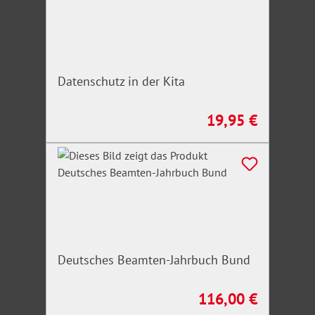
Datenschutz in der Kita
19,95 €
Regulärer Preis:
Deutsches Beamten-Jahrbuch Bund
116,00 €
Regulärer Preis: