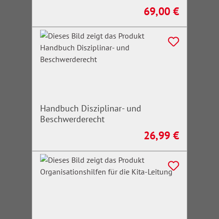
69,00 €
Regulärer Preis:
Handbuch Disziplinar- und
Beschwerderecht
26,99 €
Regulärer Preis: