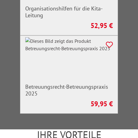
Organisationshilfen für die Kita-
Leitung
52,95 €
Regulärer Preis:
Betreuungsrecht-Betreuungspraxis
2025
59,95 €
Regulärer Preis:
IHRE VORTEILE