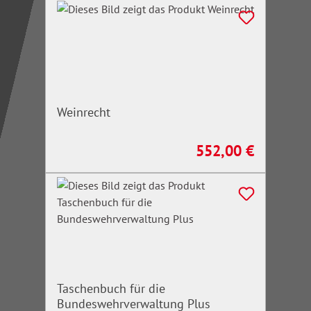
Weinrecht
552,00 €
Regulärer Preis:
Taschenbuch für die
Bundeswehrverwaltung Plus