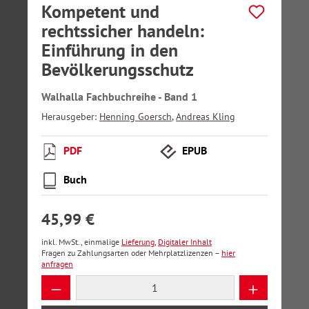
Kompetent und
rechtssicher handeln:
Einführung in den
Bevölkerungsschutz
Walhalla Fachbuchreihe - Band 1
Herausgeber:
Henning Goersch
,
Andreas Kling
PDF
EPUB
Buch
45,99 €
inkl. MwSt., einmalige
Lieferung
,
Digitaler Inhalt
Fragen zu Zahlungsarten oder Mehrplatzlizenzen –
hier
anfragen
Produkt Anzahl: Gib den gewünschten Wer