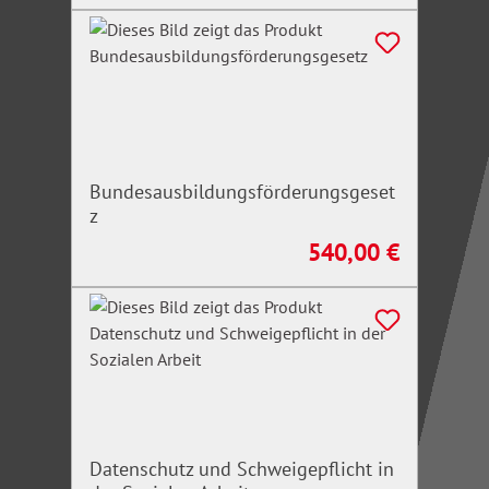
Bundesausbildungsförderungsgeset
z
540,00 €
Regulärer Preis:
Datenschutz und Schweigepflicht in