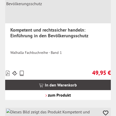
Kompetent und rechtssicher handeln:
Einführung in den Bevölkerungsschutz
Walhalla Fachbuchreihe - Band 1
49,95 €
Preise
Regulärer Pr
inkl.
MwSt.
In den Warenkorb
zzgl.
Versandkosten
zum Produkt