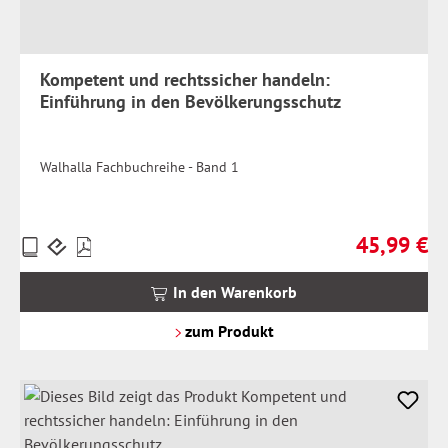
Kompetent und rechtssicher handeln:
Einführung in den Bevölkerungsschutz
Walhalla Fachbuchreihe - Band 1
45,99 €
Preise
Regulärer Pr
inkl.
MwSt.
In den Warenkorb
zzgl.
Versandkosten
zum Produkt