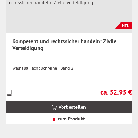
NEU
Kompetent und rechtssicher handeln: Zivile
Verteidigung
Walhalla Fachbuchreihe - Band 2
ca. 52,95 €
Preise
Regulärer Preis:
inkl.
MwSt.
Vorbestellen
zzgl.
Versandkosten
zum Produkt