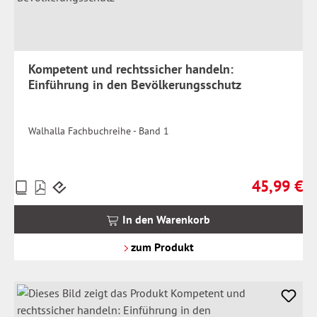
Kompetent und rechtssicher handeln:
Einführung in den Bevölkerungsschutz
Walhalla Fachbuchreihe - Band 1
45,99 €
Preise
Regulärer Pr
inkl.
MwSt.
In den Warenkorb
zzgl.
Versandkosten
zum Produkt