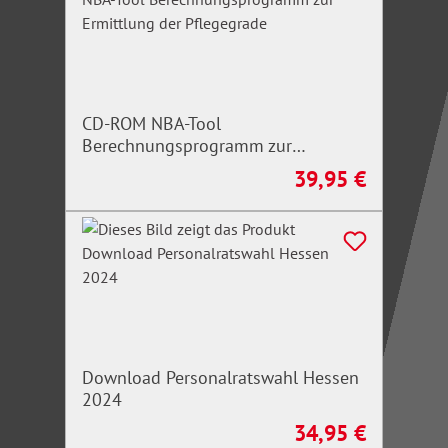
CD-ROM NBA-Tool
Berechnungsprogramm zur
Ermittlung der Pflegegrade
39,95 €
Regulärer Preis:
Download Personalratswahl Hessen
2024
34,95 €
Regulärer Preis: