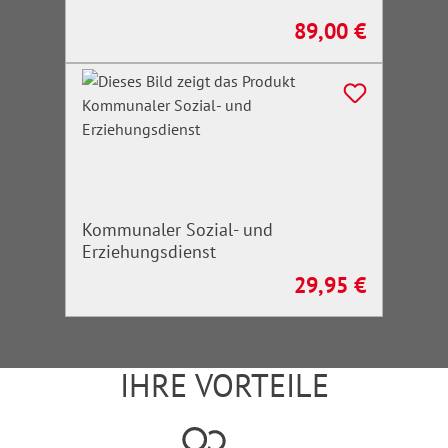
89,00 €
Regulärer Preis:
Kommunaler Sozial- und
Erziehungsdienst
29,95 €
Regulärer Preis:
IHRE VORTEILE