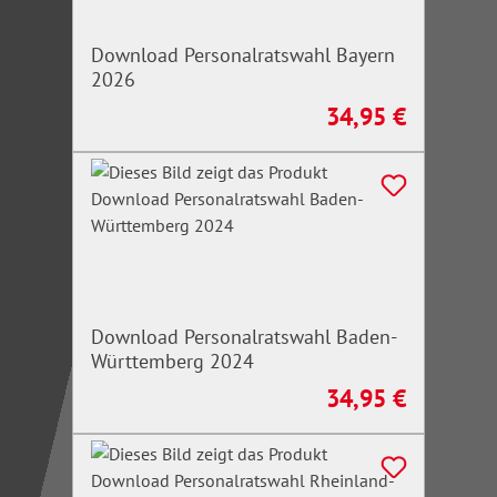
Download Personalratswahl Bayern
2026
34,95 €
Regulärer Preis:
Download Personalratswahl Baden-
Württemberg 2024
34,95 €
Regulärer Preis: