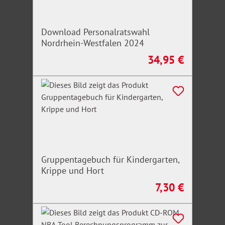
Download Personalratswahl
Nordrhein-Westfalen 2024
34,95 €
Regulärer Preis:
Gruppentagebuch für Kindergarten,
Krippe und Hort
7,30 €
Regulärer Preis: