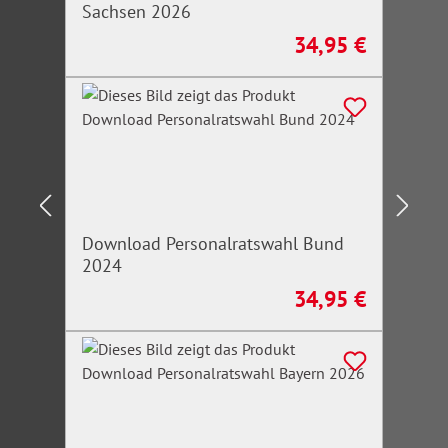
Sachsen 2026
34,95 €
Regulärer Preis:
Download Personalratswahl Bund
2024
34,95 €
Regulärer Preis: