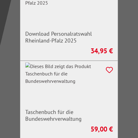
Download Personalratswahl
Rheinland-Pfalz 2025
34,95 €
Regulärer Preis:
Taschenbuch für die
Bundeswehrverwaltung
59,00 €
Regulärer Preis: