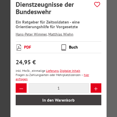
Dienstzeugnisse der
Bundeswehr
Ein Ratgeber für Zeitsoldaten - eine
Orientierungshilfe für Vorgesetzte
Hans-Peter Wimmer
,
Matthias Wiehn
PDF
Buch
24,95 €
inkl. MwSt., einmalige
Lieferung
,
Digitaler Inhalt
Fragen zu Zahlungsarten oder Mehrplatzlizenzen –
hier
anfragen
Produkt Anzahl: Gib den gewünschten Wer
In den Warenkorb