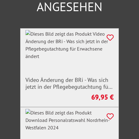
ANGESEHEN
Produktgalerie überspringen
Video Änderung der BRi - Was sich
jetzt in der Pflegebegutachtung für
Erwachsene ändert
69,95 €
Regulärer Preis: