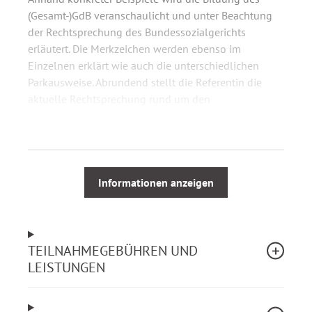
(Gesamt-)GdB veranschaulicht und unter Beachtung
der Rechtsprechung des Bundessozialgerichts
erläutert. Die Merkzeichen werden ebenso im
Einzelnen erklärt wie auch die unterschiedlichen
Parkausweise. Abrundend stellt die Referentin die
aktuelle Rechtsprechung rund um den
Themenbereich „Schwerbehinderung“ dar.
Aus dem Webinarinhalt
Informationen anzeigen
1. Schwerbehindertenrecht (§§ 151 bis 175 SGB IX)
Personenkreis nach §§ 2, 151, SGB IX
Krankheit, ärztliche Diagnose,
Funktionsbeeinträchtigung, Behinderung
TEILNAHMEGEBÜHREN UND
Schwerbehindertenbegriff
LEISTUNGEN
Bedeutung und Rolle des ICF (Internationale
Klassifikation der Funktionsfähigkeit,
Behinderung und Gesundheit)