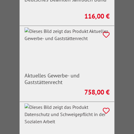
116,00 €
Regulärer Preis:
Aktuelles Gewerbe- und
Gaststättenrecht
758,00 €
Regulärer Preis: