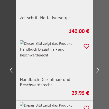
Zeitschrift Notfallvorsorge
140,00 €
Regulärer Preis:
Handbuch Disziplinar- und
Beschwerderecht
29,95 €
Regulärer Preis: