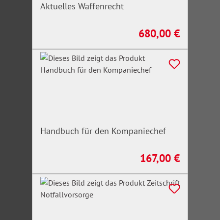
Aktuelles Waffenrecht
680,00 €
Regulärer Preis:
Handbuch für den Kompaniechef
167,00 €
Regulärer Preis: