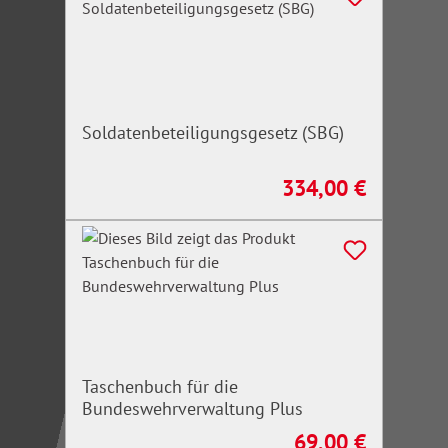
Soldatenbeteiligungsgesetz (SBG)
334,00 €
Regulärer Preis:
Taschenbuch für die
Bundeswehrverwaltung Plus
69,00 €
Regulärer Preis: