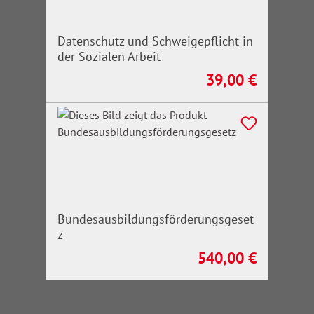
Datenschutz und Schweigepflicht in
der Sozialen Arbeit
39,00 €
Regulärer Preis:
Bundesausbildungsförderungsgeset
z
540,00 €
Regulärer Preis: