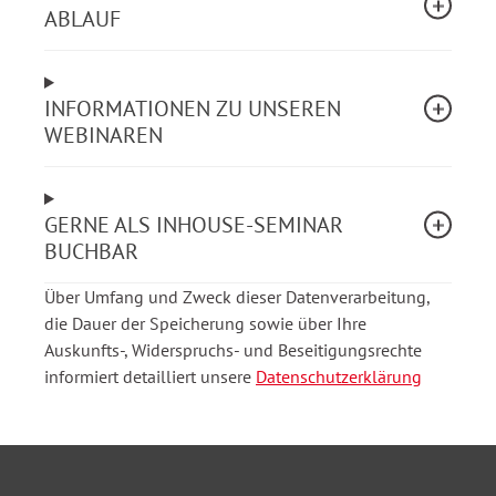
ABLAUF
2.
Feststellung des GdB, der Merkzeichen; Ausweise
(§ 152 SGB IX)
INFORMATIONEN ZU UNSEREN
WEBINAREN
Versorgungsmedizin-Verordnung (Gesamt-/GdB,
Merkzeichen)
Nachteilsausgleiche, Parkausweise
GERNE ALS INHOUSE-SEMINAR
Schwerbehinderten-Ausweis-VO, Befristung,
BUCHBAR
Rückwirkung
Über Umfang und Zweck dieser Datenverarbeitung,
3.
Verwaltungsverfahren nach SGB X
die Dauer der Speicherung sowie über Ihre
Auskunfts-, Widerspruchs- und Beseitigungsrechte
informiert detailliert unsere
Datenschutzerklärung
besondere Regelungen und Fristen des § 152
SGB IX
4.
Rechtsschutz, Widerspruch und Klage nach dem
SGG