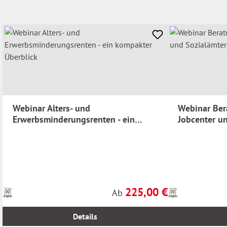
Webinar Alters- und
Webinar Ber
Erwerbsminderungsrenten - ein
Jobcenter u
kompakter Überblick
225,00 €
Preise
Preise
Regulärer Preis:
Ab
inkl.
inkl.
MwSt.
MwSt.
Details
zzgl.
zzgl.