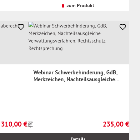
Versandkosten
zum Produkt
Webinar Schwerbehinderung, GdB,
Merkzeichen, Nachteilsausgleiche
Verwaltungsverfahren, Rechtsschutz,
Rechtsprechung
310,00 €
235,00 €
Preise
ulärer Preis:
Regulärer Preis:
b
inkl.
MwSt.
Details