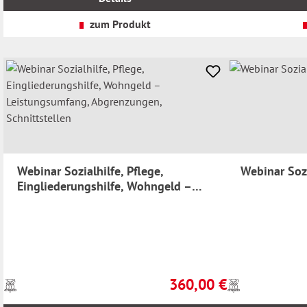
zzgl.
zzgl.
Versandkosten
Versandkosten
zum Produkt
Webinar Sozialhilfe, Pflege,
Webinar Soz
Eingliederungshilfe, Wohngeld –
Leistungsumfang, Abgrenzungen,
Schnittstellen
360,00 €
Preise
Preise
Regulärer Preis:
inkl.
inkl.