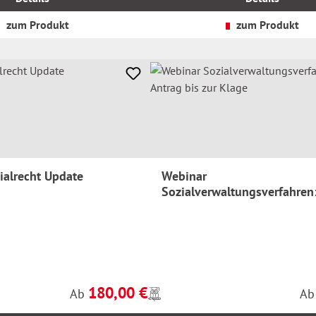
zzgl.
Versandkosten
zum Produkt
zum Produkt
ialrecht Update
Webinar
Sozialverwaltungsverfahren
Antrag bis zur Klage
180,00 €
Preise
Regulärer Preis:
Reg
Ab
A
inkl.