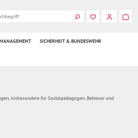
Du hast 0 Produkte
 MANAGEMENT
SICHERHEIT & BUNDESWEHR
ungen, insbesondere für Sozialpädagogen, Betreuer und