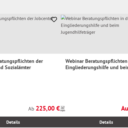
atungspflichten der
Webinar Beratungspflichten 
nd Sozialämter
Eingliederungshilfe und be
Jugendhilfeträger
225,00 €
Au
Preise
Regulärer Preis:
Reg
Ab
inkl.
MwSt.
Details
Details
zzgl.