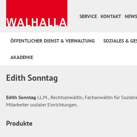
 Hauptinhalt springen
Zur Suche springen
Zur Hauptnavigation springen
SERVICE
KONTAKT
NEWS
ÖFFENTLICHER DIENST & VERWALTUNG
SOZIALES & GE
AKADEMIE
Edith Sonntag
Edith Sonntag
LL.M., Rechtsanwältin, Fachanwältin für Sozialr
Mitarbeiter sozialer Einrichtungen.
Produkte