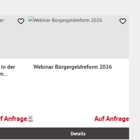
in der
Webinar Bürgergeldreform 2026
im
f Anfrage
Auf Anfrage
Preise
ulärer Preis:
Regulärer Preis:
inkl.
MwSt.
Details
zzgl.