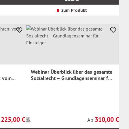
zzgl.
Versandkosten
zum Produkt
Webinar Überblick über das gesamte
: vom
Sozialrecht – Grundlagenseminar für
Einsteiger
225,00 €
310,00 €
Preise
ulärer Preis:
Regulärer Preis:
b
Ab
inkl.