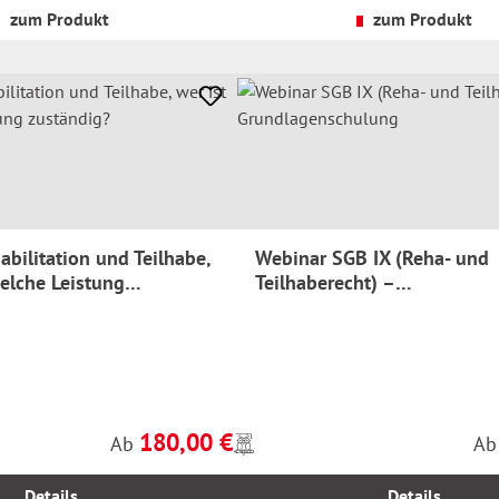
Versandkosten
zum Produkt
zum Produkt
bilitation und Teilhabe,
Webinar SGB IX (Reha- und
welche Leistung
Teilhaberecht) –
Grundlagenschulung
180,00 €
Preise
Regulärer Preis:
Reg
Ab
A
inkl.
MwSt.
Details
Details