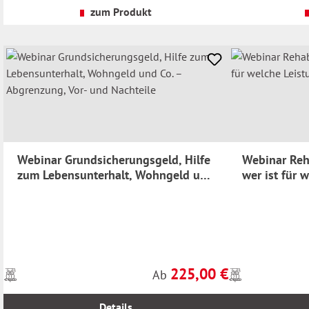
Versandkosten
Versandkosten
zum Produkt
Webinar Grundsicherungsgeld, Hilfe
Webinar Reha
zum Lebensunterhalt, Wohngeld und
wer ist für 
Co. – Abgrenzung, Vor- und
zuständig?
Nachteile
225,00 €
Preise
Preise
Regulärer Preis:
Ab
inkl.
inkl.
MwSt.
MwSt.
Details