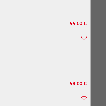
55,00 €
Regulärer Preis:
59,00 €
Regulärer Preis: