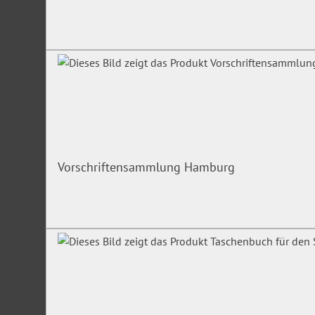
Teilhabeberatung (EUTB), in der Sozialberatung tätige Perso
Betreuung Tätige
Unsere Expertin
Rechtsanwältin
Edith Sonntag
LL.M., Fachanwältin für Sozial
Dozentin an Hochschulen und in Einrichtungen, insbesonde
Betreuer und Mitarbeiter sozialer Einrichtungen.
Irrtümer/Änderungen vorbehalten
Vorschriftensammlung Hamburg