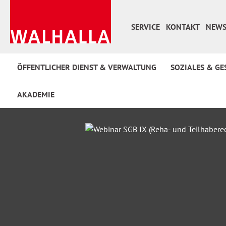
 Hauptinhalt springen
Zur Suche springen
Zur Hauptnavigation springen
SERVICE
KONTAKT
NEWS
ÖFFENTLICHER DIENST & VERWALTUNG
SOZIALES & GE
AKADEMIE
Bildergalerie überspringen