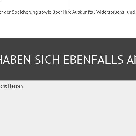
ren
der Speicherung sowie über Ihre Auskunfts-, Widerspruchs- und Be
inklusive
ABEN SICH EBENFALLS 
 Zugang zum
unterstützt Sie mit aktuellen
olitischen Diskussionen.
schriften, Erläuterungen,
 erhalten Sie aufgrund der
lleistungsrecht
 Leistungserbringern und
 ergänzenden unabhängigen