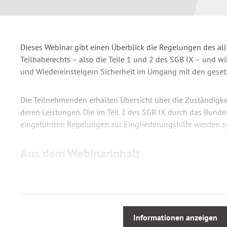
Dieses Webinar gibt einen Überblick die Regelungen des a
Teilhaberechts – also die Teile 1 und 2 des SGB IX – und wi
und Wiedereinsteigern Sicherheit im Umgang mit den gese
Die Teilnehmenden erhalten Übersicht über die Zuständigke
deren Leistungen. Die im Teil 2 des SGB IX durch das Bund
eingeführten Regelungen zur Eingliederungshilfe werden sy
Aus dem Webinarinhalt
Schwerpunkte des Webinars:
Allgemeine Leistungen und Leistungsgruppen des SGB I
Reha-Verfahrensvorschriften des SGB IX, Teil 1
Informationen anzeigen