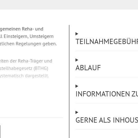
llgemeinen Reha- und
ll Einsteigern, Umsteigern
TEILNAHMEGEBÜH
tzlichen Regelungen geben.
iten der Reha-Träger und
ABLAUF
esteilhabegesetz (BTHG)
stematisch dargestellt.
INFORMATIONEN Z
GERNE ALS INHOU
X, Teil 1