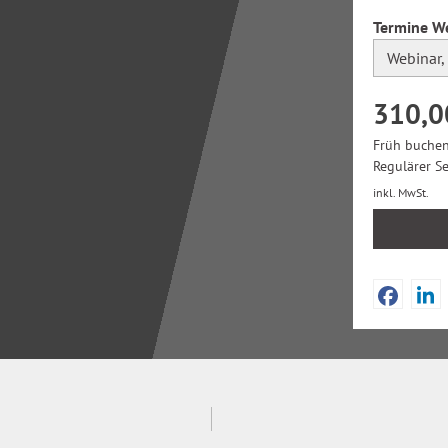
Termine W
310,0
Früh buchen
Regulärer S
inkl. MwSt.