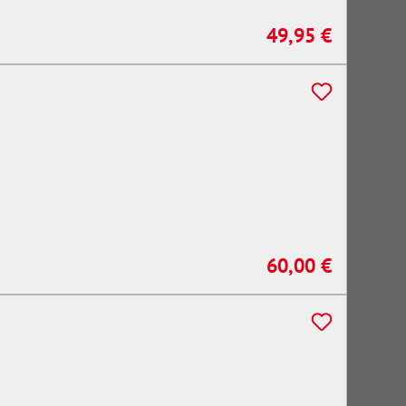
49,95 €
Regulärer Preis:
60,00 €
Regulärer Preis: