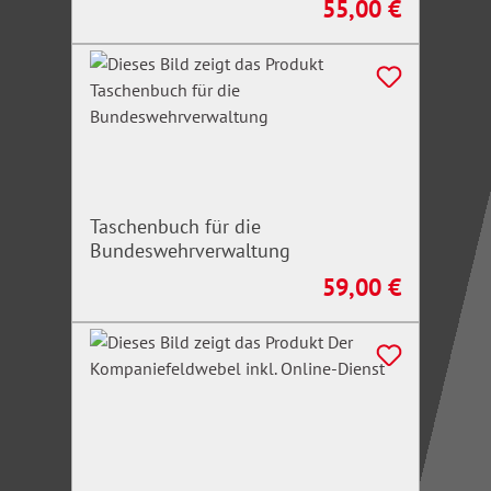
55,00 €
Regulärer Preis:
Taschenbuch für die
Bundeswehrverwaltung
59,00 €
Regulärer Preis: