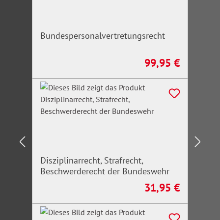
Bundespersonalvertretungsrecht
99,95 €
Regulärer Preis:
Disziplinarrecht, Strafrecht,
Beschwerderecht der Bundeswehr
31,95 €
Regulärer Preis: