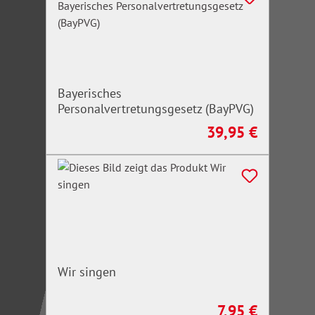
Bayerisches
Personalvertretungsgesetz (BayPVG)
39,95 €
Regulärer Preis:
Wir singen
7,95 €
Regulärer Preis: