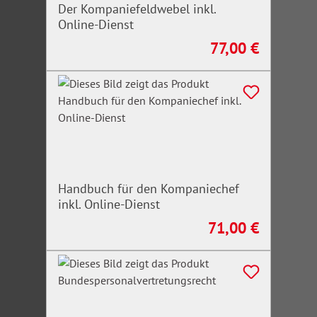
Der Kompaniefeldwebel inkl.
Online-Dienst
77,00 €
Regulärer Preis:
Handbuch für den Kompaniechef
inkl. Online-Dienst
71,00 €
Regulärer Preis: