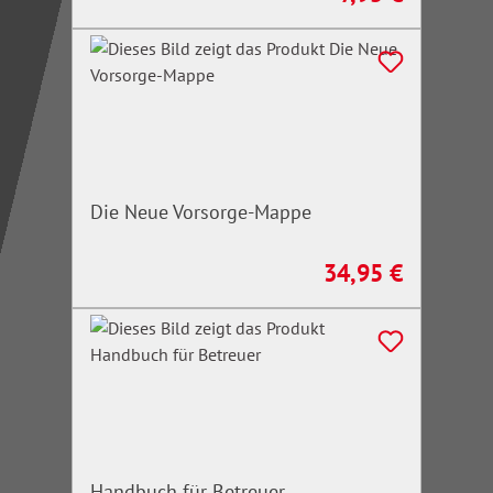
Die Neue Vorsorge-Mappe
34,95 €
Regulärer Preis:
Handbuch für Betreuer