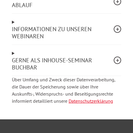
ABLAUF
Wohngeld und Heizkostenzuschuss
Schnittstellenproblematiken:
INFORMATIONEN ZU UNSEREN
WEBINAREN
Vorrang-/Nachrang im Sozialrecht, speziell im
SGB XII
Verhältnis der Leistungen der Pflegeversicherung
(SGB XI) zur Hilfe zur Pflege (SGB XII) und zur
GERNE ALS INHOUSE-SEMINAR
Eingliederungshilfe
BUCHBAR
Abgrenzungsfragen zu einzelnen Leistungen
Über Umfang und Zweck dieser Datenverarbeitung,
(auch zur Krankenversicherung, z.B.
die Dauer der Speicherung sowie über Ihre
Übergangspflege oder zur Rentenversicherung, z.
Auskunfts-, Widerspruchs- und Beseitigungsrechte
B. Erwerbsminderungsrente)
informiert detailliert unsere
Datenschutzerklärung
Unterschiedliche Behandlung von Vermögen und
Einkommen
Das Webinar richtet sich an