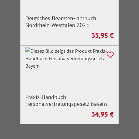
Deutsches Beamten-Jahrbuch
Nordrhein-Westfalen 2025
33,95 €
Regulärer Preis:
Praxis-Handbuch
Personalvertretungsgesetz Bayern
34,95 €
Regulärer Preis: