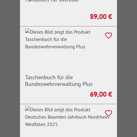
89,00 €
Regulärer Preis:
Taschenbuch für die
Bundeswehrverwaltung Plus
69,00 €
Regulärer Preis: