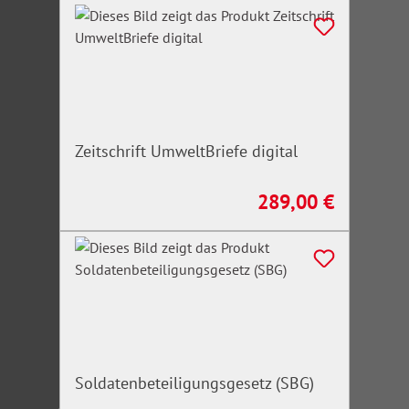
Zeitschrift UmweltBriefe digital
289,00 €
Regulärer Preis:
Soldatenbeteiligungsgesetz (SBG)