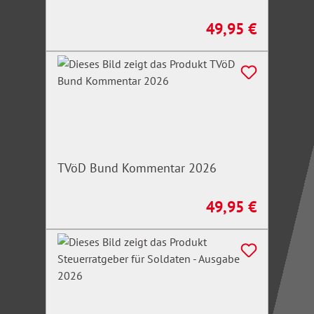
49,95 €
Regulärer Preis:
TVöD Bund Kommentar 2026
49,95 €
Regulärer Preis: