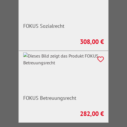
FOKUS Sozialrecht
308,00 €
Regulärer Preis:
FOKUS Betreuungsrecht
282,00 €
Regulärer Preis: