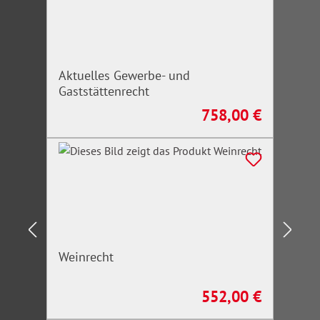
Aktuelles Gewerbe- und
Gaststättenrecht
758,00 €
Regulärer Preis:
Weinrecht
552,00 €
Regulärer Preis: