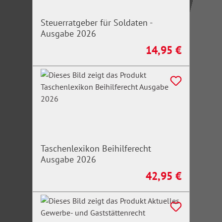
Steuerratgeber für Soldaten -
Ausgabe 2026
14,95 €
Regulärer Preis:
Taschenlexikon Beihilferecht
Ausgabe 2026
42,95 €
Regulärer Preis: