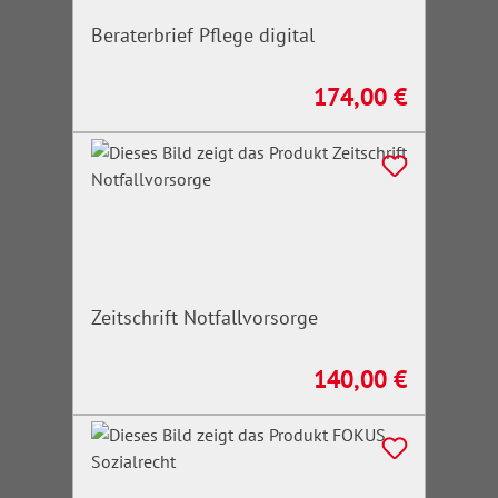
Beraterbrief Pflege digital
174,00 €
Regulärer Preis:
Zeitschrift Notfallvorsorge
140,00 €
Regulärer Preis: