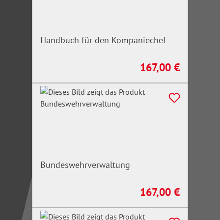
Handbuch für den Kompaniechef
167,00 €
Regulärer Preis:
Bundeswehrverwaltung
167,00 €
Regulärer Preis: