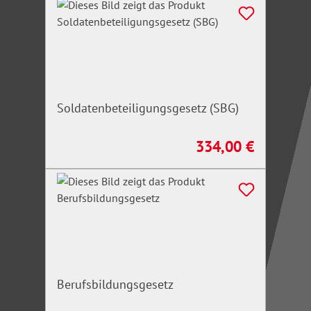
Soldatenbeteiligungsgesetz (SBG)
334,00 €
Regulärer Preis:
Berufsbildungsgesetz