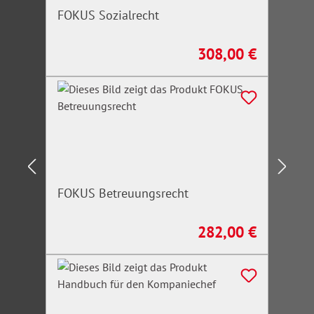
FOKUS Sozialrecht
308,00 €
Regulärer Preis:
FOKUS Betreuungsrecht
282,00 €
Regulärer Preis: