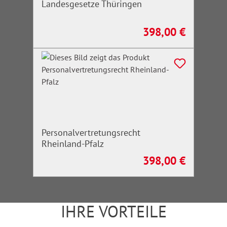
Landesgesetze Thüringen
398,00 €
Regulärer Preis:
Personalvertretungsrecht
Rheinland-Pfalz
398,00 €
Regulärer Preis:
IHRE VORTEILE