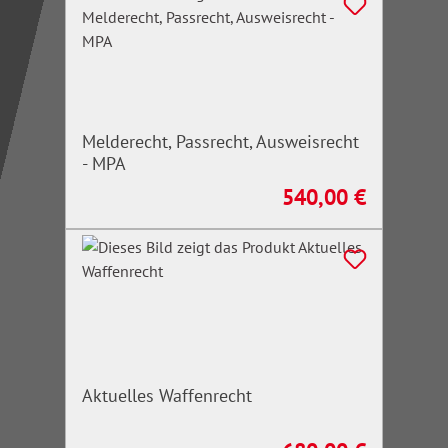
Melderecht, Passrecht, Ausweisrecht
- MPA
540,00 €
Regulärer Preis:
Aktuelles Waffenrecht