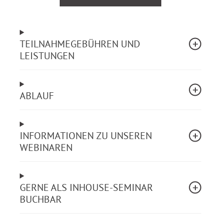
Ursachen & Problemlagen bei Schulden
Was tun bei Zahlungsunfähigkeit? Optionen für
Betreuer
TEILNAHMEGEBÜHREN UND
Umgang mit Scham, Missverständnissen &
LEISTUNGEN
Konflikten
Rechtsmittel & Rechtsbehelfe
Gerichtsvollzieher & Eidesstattliche Versicherung
Schufa & DSGVO-Auskunft: Rechte der Betreuten
ABLAUF
Pfändung & Pfändungsschutz (ZPO, ZKG)
Zustellungsfragen & Zwangsvollstreckung
Wege der Schuldenregulierung: AEV, GEV, VIV
INFORMATIONEN ZU UNSEREN
WEBINAREN
Tag 2:
Praktische Handlungsempfehlungen für
Betreuer*innen
GERNE ALS INHOUSE-SEMINAR
Aufgabenkreis Vermögenssorge: Befugnisse &
BUCHBAR
Abgrenzung
Aufgabenkreis Schuldenregulierung: Pflichten &