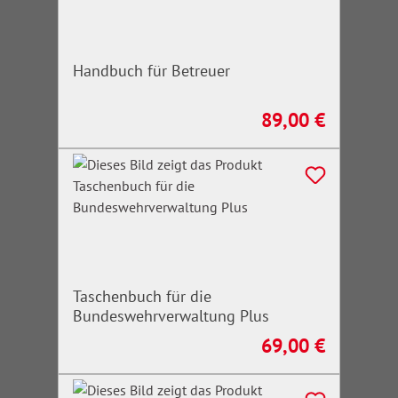
Handbuch für Betreuer
89,00 €
Regulärer Preis:
Taschenbuch für die
Bundeswehrverwaltung Plus
69,00 €
Regulärer Preis: