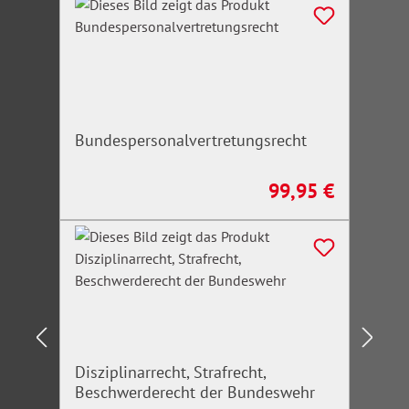
Bundespersonalvertretungsrecht
99,95 €
Regulärer Preis:
Disziplinarrecht, Strafrecht,
Beschwerderecht der Bundeswehr