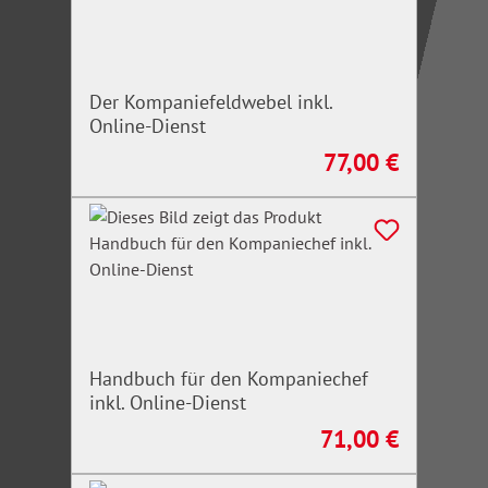
Der Kompaniefeldwebel inkl.
Online-Dienst
77,00 €
Regulärer Preis:
Handbuch für den Kompaniechef
inkl. Online-Dienst
71,00 €
Regulärer Preis: