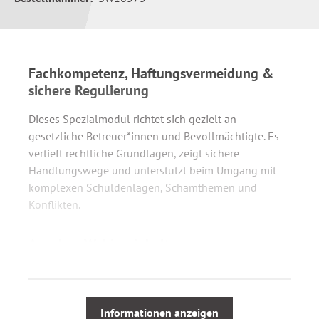
Fachkompetenz, Haftungsvermeidung &
sichere Regulierung
Dieses Spezialmodul richtet sich gezielt an
gesetzliche Betreuer*innen und Bevollmächtigte. Es
vertieft rechtliche Grundlagen, zeigt sichere
Handlungswege und unterstützt beim Umgang mit
komplexen Schuldenlagen, Schamthemen und
Konflikten.
Aus dem Webinarinhalt
Tag 1:
Grundlagen, Schutzmechanismen & rechtlicher
Rahmen
Informationen anzeigen