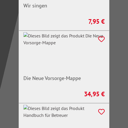
Wir singen
7,95 €
Regulärer Preis:
Die Neue Vorsorge-Mappe
34,95 €
Regulärer Preis: