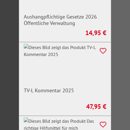
Aushangpflichtige Gesetze 2026
Öffentliche Verwaltung
14,95 €
Regulärer Preis:
TV-L Kommentar 2025
47,95 €
Regulärer Preis: