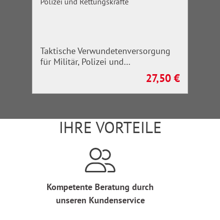
Taktische Verwundetenversorgung
für Militär, Polizei und
Rettungskräfte
27,50 €
Regulärer Preis:
IHRE VORTEILE
Kompetente Beratung durch
unseren Kundenservice