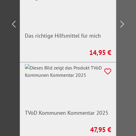
Das richtige Hilfsmittel für mich
14,95 €
Regulärer Preis:
TVöD Kommunen Kommentar 2025
47,95 €
Regulärer Preis: