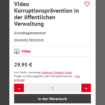
Video
Korruptionsprävention in
der öffentlichen
Verwaltung
Grundlagenseminar
Alexander Retemeyer
Video
29,95 €
inkl. MwSt., einmalige
Lieferung
,
Digitaler Inhalt
Fragen zu Zahlungsarten oder Mehrplatzlizenzen –
hier
anfragen
Produkt Anzahl: Gib den gewünschten Wer
In den Warenkorb