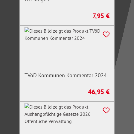
7,95 €
Regulärer Preis:
TVöD Kommunen Kommentar 2024
46,95 €
Regulärer Preis: