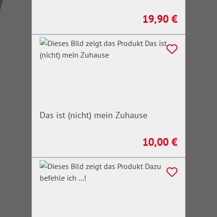
19,90 €
Regulärer Preis:
Das ist (nicht) mein Zuhause
10,00 €
Regulärer Preis: