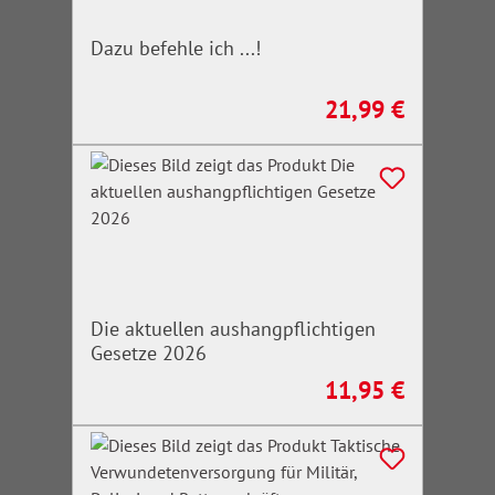
Dazu befehle ich ...!
21,99 €
Regulärer Preis:
Die aktuellen aushangpflichtigen
Gesetze 2026
11,95 €
Regulärer Preis: