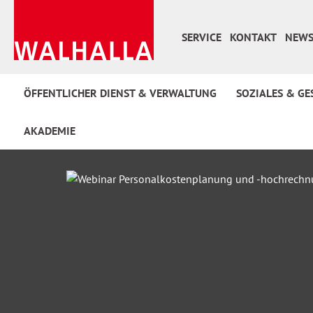
 Hauptinhalt springen
Zur Suche springen
Zur Hauptnavigation springen
SERVICE
KONTAKT
NEWS
ÖFFENTLICHER DIENST & VERWALTUNG
SOZIALES & GE
AKADEMIE
Bildergalerie überspringen