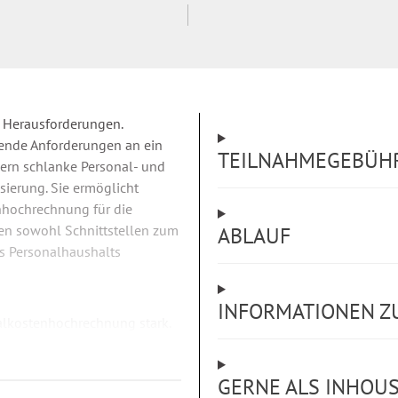
 Herausforderungen.
gende Anforderungen an ein
TEILNAHMEGEBÜH
ern schlanke Personal- und
isierung. Sie ermöglicht
enhochrechnung für die
en sowohl Schnittstellen zum
ABLAUF
s Personalhaushalts
INFORMATIONEN Z
nalkostenhochrechnung stark.
cksichtigt. Die Bedeutung von
wächst jedoch – nicht zuletzt
GERNE ALS INHOU