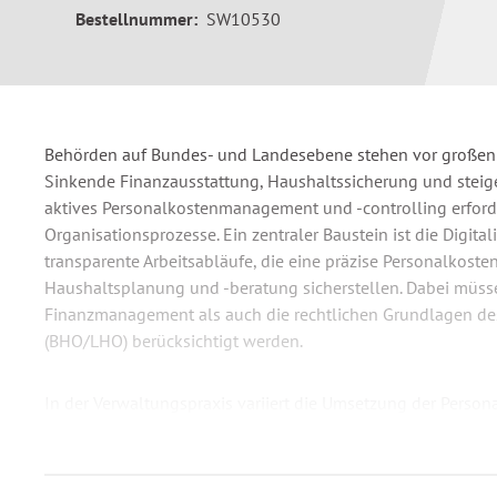
Bestellnummer:
SW10530
Behörden auf Bundes- und Landesebene stehen vor großen
Sinkende Finanzausstattung, Haushaltssicherung und stei
aktives Personalkostenmanagement und -controlling erford
Organisationsprozesse. Ein zentraler Baustein ist die Digital
transparente Arbeitsabläufe, die eine präzise Personalkost
Haushaltsplanung und -beratung sicherstellen. Dabei müss
Finanzmanagement als auch die rechtlichen Grundlagen de
(BHO/LHO) berücksichtigt werden.
In der Verwaltungspraxis variiert die Umsetzung der Perso
Strategische und konzeptionelle Ansätze bleiben oft unberü
IT-gestützten Prozessen und automatisierten Schnittstellen 
durch die Digitalisierungsvorgaben.