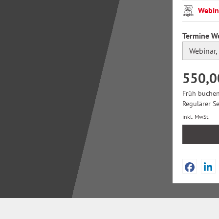
Webin
Termine W
550,0
Früh buchen
Regulärer S
inkl. MwSt.