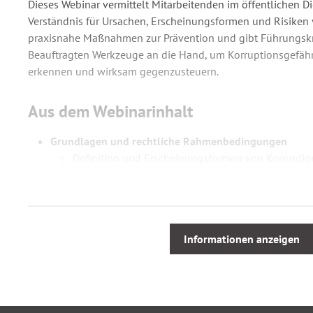
Dieses Webinar vermittelt Mitarbeitenden im öffentlichen Di
Verständnis für Ursachen, Erscheinungsformen und Risiken v
praxisnahe Maßnahmen zur Prävention und gibt Führungsk
Beauftragten Werkzeuge an die Hand, um Korruptionsgefähr
erkennen und wirksam gegenzusteuern.
Aus dem Webinarinhalt
Grundlagen und rechtliche Rahmenbedingungen
Definition und Erscheinungsformen von Korruptio
Strafrechtliche, dienstrechtliche und arbeitsrechtl
Prozessrechtliche Fragestellungen
Korruptionsrisiken erkennen
Ursachen und typische Indikatoren
Informationen anzeigen
Schwachstellenanalyse: besonders gefährdete Arb
Maßnahmen zur Korruptionsprävention
Einrichtung von Ansprechpersonen und Meldesys
Sensibilisierung und Schulung von Mitarbeitende
Regelungen zur Annahme von Belohnungen und 