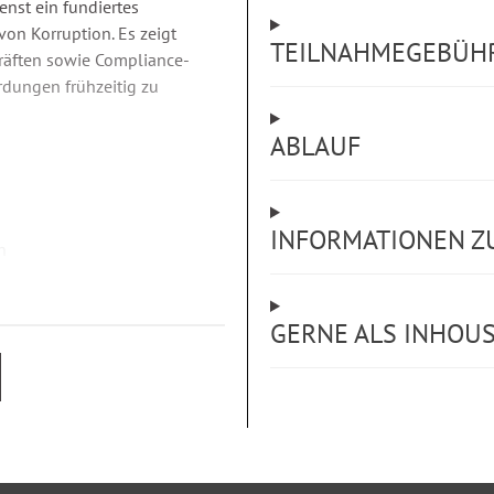
enst ein fundiertes
on Korruption. Es zeigt
TEILNAHMEGEBÜH
räften sowie Compliance-
dungen frühzeitig zu
ABLAUF
INFORMATIONEN Z
n
iche Aspekte
GERNE ALS INHOU
eitsbereiche
temen (BKMS, Whistleblower)
n
Geschenken