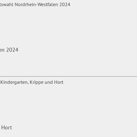
gelgetreues Verhalten in der
bezüglich der
on erlaubten und nicht
ng | WALHALLA Fachverlag
len 2024
 Hort