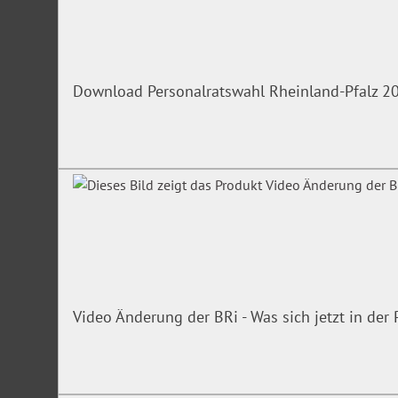
Beschäftigte mit Verantwortung für Korruptionsprävent
Kontrollsysteme
Begrenzte Teilnehmerzahl!
Download Personalratswahl Rheinland-Pfalz 2
Unser Experte
Oberstaatsanwalt Dr. Alexander Retemeyer
ist nach seinem
einer beruflichen Tätigkeit in einer Bank seit 1994 als Staat
Staatsanwaltschaft Osnabrück tätig ist. Dr. Retemeyer ist zu
Wirtschaftsstrafrecht an der Universität Osnabrück.
Irrtümer/Änderungen vorbehalten
Video Änderung der BRi - Was sich jetzt in de
Perfekt zum Einstieg
Der
Video-Kurs „Korruptionsprävention in der öffentliche
perfekt zum Einstieg in das Thema bzw. zur Vorbereitung auf