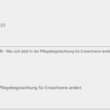
ion und interne
025
 juristischen Studium und
sanwalt bei der
dem Lehrbeauftragter für
r Pflegebegutachtung für Erwachsene ändert
n Verwaltung“
eignet sich
 das Webinar. Dr. Alexander