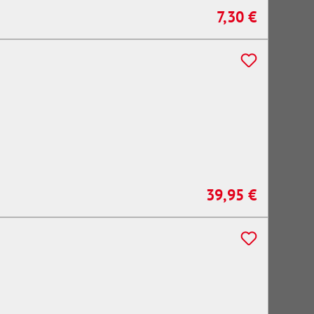
7,30 €
Regulärer Preis:
39,95 €
Regulärer Preis: