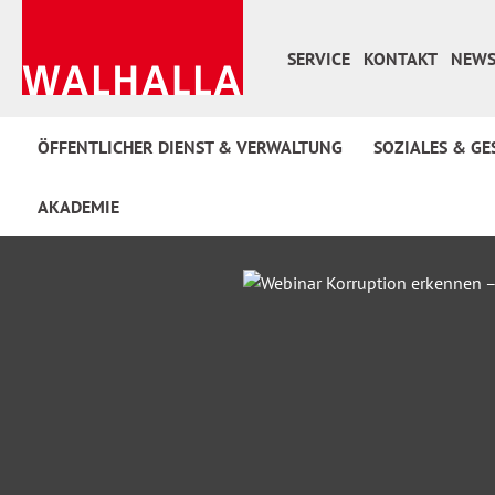
 Hauptinhalt springen
Zur Suche springen
Zur Hauptnavigation springen
SERVICE
KONTAKT
NEWS
ÖFFENTLICHER DIENST & VERWALTUNG
SOZIALES & GE
AKADEMIE
Bildergalerie überspringen