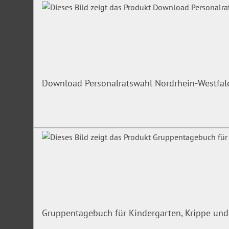
Retemeyer erklärt in diesem Video die Grundlagen für ein re
öffentlichen Verwaltung. Er sensibilisiert die Beschäftigten 
Entstehungsformen von Korruption und zeigt die Grenzen v
erlaubten Handlungen auf.
Video Korruptionsprävention in der öffentlichen Verwaltu
Download Personalratswahl Nordrhein-Westfa
Gruppentagebuch für Kindergarten, Krippe und