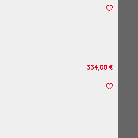
334,00 €
Regulärer Preis: