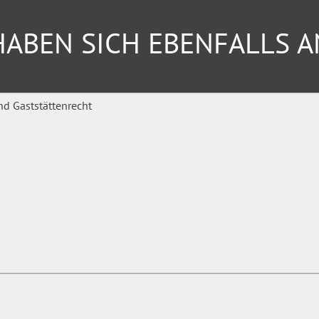
ederung“ – BEM)
ABEN SICH EBENFALLS 
te Fragestellungen und
 es möglich ist, werden Ihre
inklusive
 Zugang zum Online-Dienst
-Dienst enthält
chriften, Bestimmungen und