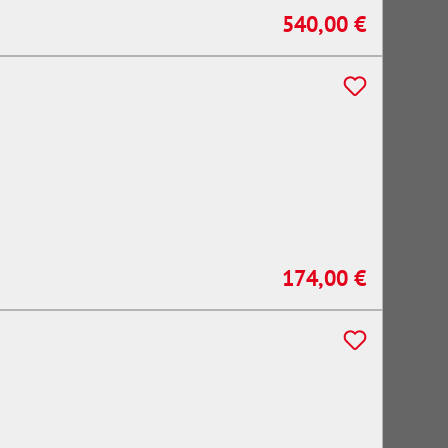
540,00 €
Regulärer Preis:
174,00 €
Regulärer Preis: