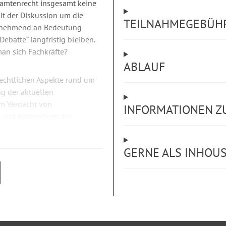
eamtenrecht insgesamt keine
it der Diskussion um die
TEILNAHMEGEBÜH
zunehmend an Bedeutung
ebatte“ langfristig bleiben.
man sich Fachkräfte?
ABLAUF
rechtlichen Aspekte rund um
ng der aktuellen
em Verdacht von
INFORMATIONEN Z
und Alternativen zur
e Darstellung des Verfahrens
chkeiten anderweitiger
GERNE ALS INHOU