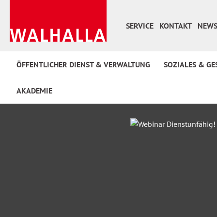
 Hauptinhalt springen
Zur Suche springen
Zur Hauptnavigation springen
SERVICE
KONTAKT
NEWS
ÖFFENTLICHER DIENST & VERWALTUNG
SOZIALES & GE
AKADEMIE
Bildergalerie überspringen