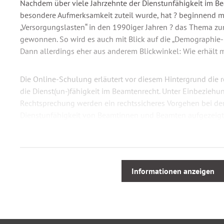
Nachdem über viele Jahrzehnte der Dienstunfähigkeit im B
besondere Aufmerksamkeit zuteil wurde, hat ? beginnend m
„Versorgungslasten“ in den 1990iger Jahren ? das Thema 
gewonnen. So wird es auch mit Blick auf die „Demographie-D
Dann allerdings eher aus anderem Blickwinkel: Wie erhält 
Die Online-Schulung erläutert vor diesem Hintergrund die 
die Dienst(un-)fähigkeit im Beamtenrecht. Unter Einbeziehu
Rechtsprechung werden ein rechtssicheres Vorgehen bei d
Dienstunfähigkeit von Beamtinnen und Beamten aufgezeigt 
„Zwangspensionierung“ dargestellt. Schwerpunkte bilden di
in Bezug auf die amtsärztliche Begutachtung und die Mögli
Verwendung.
Informationen anzeigen
Aus dem Webinarinhalt
Rechtliche Grundlagen des Begriffs „Dienstunfähigkeit“
Inhaltlich