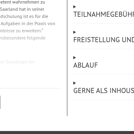
mpetent wahrnehmen zu
Saarland hat in seiner
TEILNAHMEGEBÜH
dschulung ist es für die
Aufgaben in der Praxis von
tnisse zu erweitern.“
 insbesondere folgende
FREISTELLUNG U
er Grundlage der
ABLAUF
chzusammenhänge
eitet
GERNE ALS INHOU
sowie gesetzliche
tzt werden
rt zu beantworten
den Beteiligungsrechten –
unter Berücksichtigung der