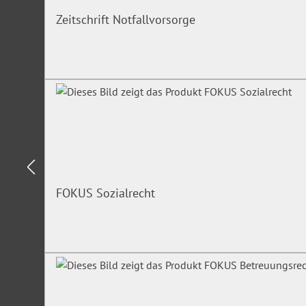
Das personalvertretungsrechtliche Beschlussverfahren
Zeitschrift Notfallvorsorge
Zuständigkeiten, Antragstellung, Beteiligtenfähigkeit, 
Besetzung der Fachkammer / des Fachsenats
Einstweiliger Rechtsschutz
Kostenfreier Zugang zum Online-Dienst 
Bei Buchung des Seminars erhalten Sie einen kostenfreien
Fachportal
FOKUS Personalvertretungsrecht
für 3 Monate. Da
Lexikon zum Personalvertretungsrecht, die Personalvertret
Vorschriften aus den Bereichen Arbeits-, Tarif- und Sozialre
FOKUS Sozialrecht
sowie häufig gestellte Fragen aus der täglichen Personalrat
personalvertretungsrecht.de
Irrtümer/Änderungen vorbehalten