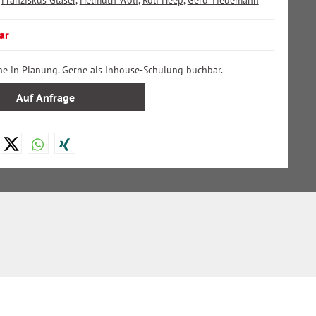
,
Franziskus Gläser
,
Helmuth Wolf
,
Rolf Heep
,
Gerd Tiedemann
ar
ne in Planung. Gerne als Inhouse-Schulung buchbar.
Auf Anfrage