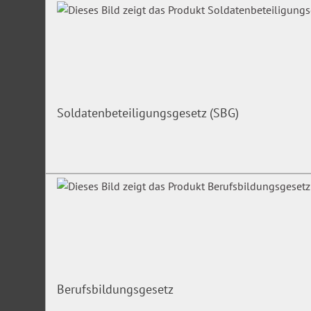
Sonstige formelle Beteiligungsrechte
Angelegenheiten der Mitwirkung
Angelegenheiten der Anhörung
Soldatenbeteiligungsgesetz (SBG)
Einschränkung in der Beteiligung
Versagungskatalog, Versagungsgründe
Ausgewählte Fragen und Probleme unter Berücksichti
Bundesverwaltungsgerichtes und der Instanzgerichte
Rechtsfolgen einer mangelnden Beteiligung
Berufsbildungsgesetz
Rechtsfolgen einer unterlassenen Beteiligung