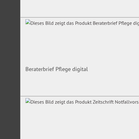
Rechtsfolgen einer unzureichenden/fehlerhaften Betei
Handlungsmöglichkeiten der Personalvertretung
Initiativrecht der Personalvertretung
Allgemeines und formelles Initiativrecht
Das Initiativrecht im Wandel – Aktuelle Rechtsprechun
Verfahren der Nichteinigung im Initiativrecht
Beraterbrief Pflege digital
Durch Dienstvereinbarungen gestalten
Mögliche Dienstvereinbarungen/aktuelle Themen
Die Dienstvereinbarung im Wandel – Aktuelle Rechtsp
Verfahren der Nichteinigung
Der verwaltungsgerichtliche Rechtsschutz nach dem Perso