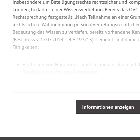
Insbesondere um Beteiligungsrechte rechtssicher und ko
können, bedarf es einer Wissensvertiefung. Bereits das OVG 
Rechtsprechung festgestellt: „Nach Teilnahme an einer Grun
rechtssichere Wahrnehmung personalvertretungsrechtlicher 
Bedeutung das Wissen zu vertiefen, bereits vorhandene Kenn
(Beschluss v. 17.07.2014 – 4 A 492/13). Gemeint sind damit
Fähigkeiten:
Erarbeiten von Handlungs- und Lösungsansätzen auf d
Beteiligungsrechte des Personalrats
Vertieftes Verständnis für Handlungsabläufe und Sa
Bestimmungen in der Praxis werden systematisch erarb
Rechtlichen Entscheidungs- und Beratungsgrundlagen 
Bestimmungen können in der täglichen Arbeit umgese
Informationen anzeigen
Kenntniserwerb um Fragenkomplexe handlungsorientie
Diese „Aufbauschulung“ befasst sich daher ausführlich mit 
angereichert mit zahlreichen Beispielen aus der Praxis und 