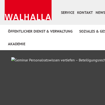
 Hauptinhalt springen
Zur Suche springen
Zur Hauptnavigation springen
SERVICE
KONTAKT
NEWS
ÖFFENTLICHER DIENST & VERWALTUNG
SOZIALES & GE
AKADEMIE
Bildergalerie überspringen