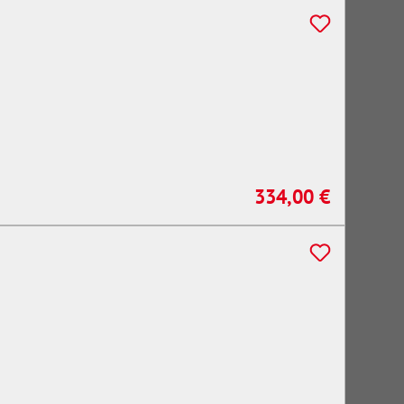
334,00 €
Regulärer Preis: