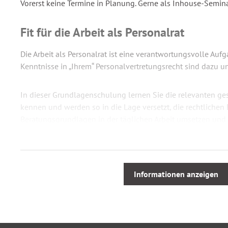
Vorerst keine Termine in Planung. Gerne als Inhouse-Semin
Fit für die Arbeit als Personalrat
Die Arbeit als Personalrat ist eine verantwortungsvolle Aufg
Kenntnisse in „Ihrem“ Personalvertretungsrecht sind dazu un
In dieser Grundlagenschulung lernen Sie die relevanten g
kennen und werden so in die Lage versetzt, die rechtliche
Beratungsgrundlagen in der täglichen Arbeit umsetzen und
und kompetent beantworten zu können.
Aus dem Seminarinhalt
Informationen anzeigen
Im Mittelpunkt der Schulung stehen die Rechtsstellung des 
laufenden Geschäfte sowie die Beteiligungsrechte der Pers
Grundlagen und Grundsätze