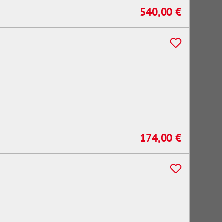
540,00 €
Regulärer Preis:
174,00 €
Regulärer Preis: