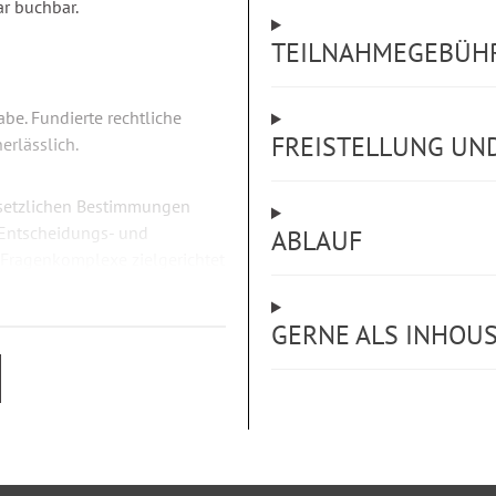
ar buchbar.
TEILNAHMEGEBÜH
abe. Fundierte rechtliche
FREISTELLUNG U
erlässlich.
esetzlichen Bestimmungen
n Entscheidungs- und
ABLAUF
 Fragenkomplexe zielgerichtet
GERNE ALS INHOU
Personalrats, die Führung der
onalvertretung, insbesondere: