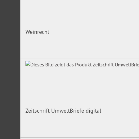
Wahl des Personalratsvorsitzenden
Stellung des Personalratsvorsitzenden
Geschäftsordnung
Sprechstunden
Weinrecht
Monatsgespräch
Geschäftsbedarf / Kosten / Schulungsveranstal
Allgemeine Kostenregelung
Kosten und Sachaufwand, insbesondere Büropersonal, 
Intranet/Internet, eigene Informationsschriften, Anwalt
Sachverständige
Anspruch auf Schulungs- und Bildungsveranstaltunge
Zeitschrift UmweltBriefe digital
Sitzungen der Personalvertretung
Teilnahmerechte, Einladung, Präsenz- oder digitale Ver
Verhinderung und Einsatz von Ersatzmitgliedern