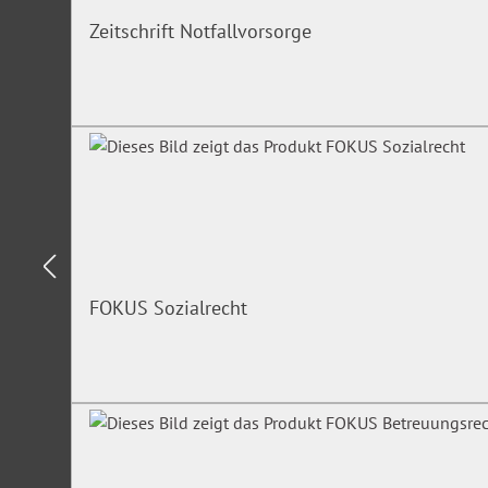
Lehrmethode:
Vortrag mit Diskussion, praktischen Fallbeisp
Zeitschrift Notfallvorsorge
Arbeitsmittel:
Bitte bringen Sie eine aktuelle Fassung des 
mit. Weitere Unterlagen und Material erhalten Sie von unse
Änderungen des Inhalts vorbehalten
Unsere Experten
Die Mitglieder unseres Referententeams (
Helmuth Wolf
,
Hei
FOKUS Sozialrecht
Tiedemann
,
Jan Bannert
,
Franziskus Gläser
,
Michael Merz
u
eine umfassende Erfahrung in der täglichen Anwendung des
Kostenfreier Zugang zum Online-Dienst 
Bei Buchung des Seminars erhalten Sie einen kostenfreien
Fachportal
FOKUS Personalvertretungsrecht
für 3 Monate. Da