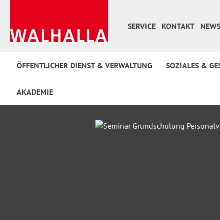
 Hauptinhalt springen
Zur Suche springen
Zur Hauptnavigation springen
SERVICE
KONTAKT
NEWS
ÖFFENTLICHER DIENST & VERWALTUNG
SOZIALES & GE
AKADEMIE
Bildergalerie überspringen