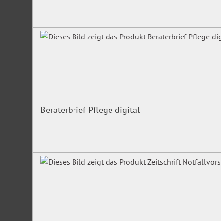
Initiativrecht, Dienstvereinbarungen
Verfahren der Nichteinigung
Abbruch des Verfahrens
Stufenverfahren
Bildung der Einigungsstelle
Verfahren vor der Einigungsstelle
Beschlussfassung
Beraterbrief Pflege digital
Aufhebung von Beschlüssen der Einigungsstelle
Personalversammlung
Arten der Personalversammlung
Teilnahmerechte
Kosten
Unfall