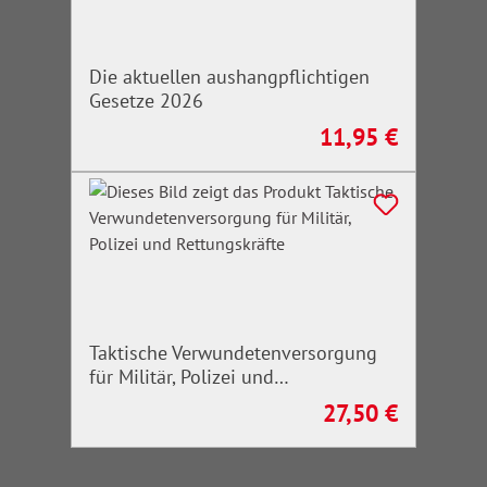
Die aktuellen aushangpflichtigen
Gesetze 2026
11,95 €
Regulärer Preis:
Taktische Verwundetenversorgung
für Militär, Polizei und
Rettungskräfte
27,50 €
Regulärer Preis: