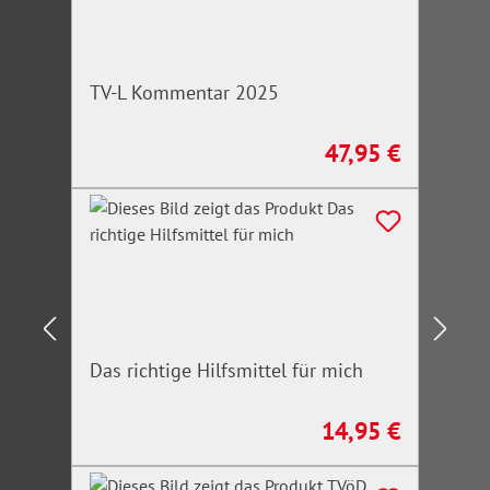
TV-L Kommentar 2025
47,95 €
Regulärer Preis:
Das richtige Hilfsmittel für mich
14,95 €
Regulärer Preis: