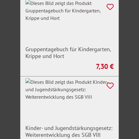
Für wen ist das Webinar geeignet?
Amtsleitungen
Sachgebiets- und Teamleitungen
Führungskräfte in Behörden und öffentlichen
Einrichtungen
Gruppentagebuch für Kindergarten,
Personal- und Organisationsentwicklung
Krippe und Hort
7,30 €
Regulärer Preis:
Besonderer Vorteil
Kompakte und direkt anwendbare Inhalte
Verständlich aufbereitet – ohne theoretischen
Ballast
Mit konkreten Praxisbeispielen und
Umsetzungsimpulsen
Achtung: Begrenzte Teilnehmerzahl!
Kinder- und Jugendstärkungsgesetz:
Weiterentwicklung des SGB VIII