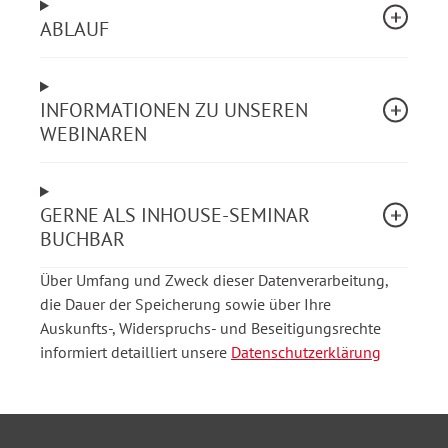
„darauf zu hoffen“
ABLAUF
Konkrete Indikatoren nutzen, um Vertrauen
sichtbar zu machen
Führungsarbeit nachvollziehbar und wirksam
gestalten
INFORMATIONEN ZU UNSEREN
WEBINAREN
Sie erhalten praxisnahe Ansätze, die Sie direkt in Ihrer
Organisation anwenden können.
GERNE ALS INHOUSE-SEMINAR
BUCHBAR
Warum das Thema gerade jetzt wichtig ist
Über Umfang und Zweck dieser Datenverarbeitung,
Steigender Druck durch Fachkräftemangel und
die Dauer der Speicherung sowie über Ihre
hohe Arbeitsbelastung
Auskunfts-, Widerspruchs- und Beseitigungsrechte
Wachsende Anforderungen an Führung und
informiert detailliert unsere
Datenschutzerklärung
Zusammenarbeit
Zunehmender Bedarf an verlässlichen,
funktionierenden Teams