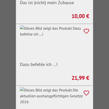
Das ist (nicht) mein Zuhause
10,00 €
Regulärer Preis:
Dazu befehle ich ...!
21,99 €
Regulärer Preis: