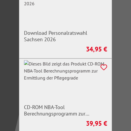
Download Personalratswahl
Sachsen 2026
34,95 €
Regulärer Preis:
CD-ROM NBA-Tool
Berechnungsprogramm zur
Ermittlung der Pflegegrade
39,95 €
Regulärer Preis: