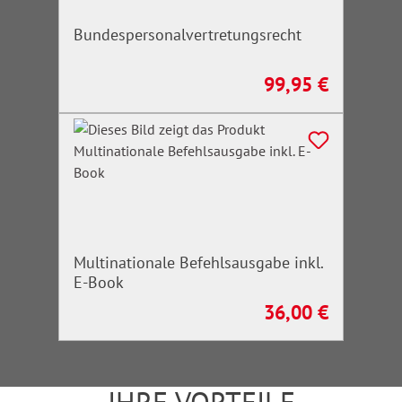
Bundespersonalvertretungsrecht
99,95 €
Regulärer Preis:
Multinationale Befehlsausgabe inkl.
E-Book
36,00 €
Regulärer Preis: