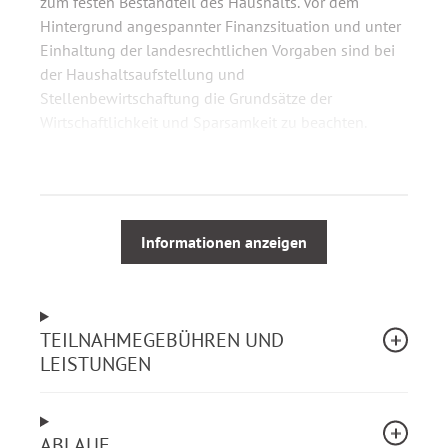
zum festen Bestandteil des Haushalts. Vor dem
Hintergrund angespannter Finanzsituation und unter
Einhaltung der landesrechtlichen Vorgaben sind bei
der Haushaltsaufstellung und
Stellenbewirtschaftung die Grundsätze der
Wirtschaftlichkeit und Sparsamkeit zu beachten.
Dieses erfordert von Behörden ein rechtssicheres, gut
strukturiertes und transparentes Verfahren von der
Planung bis zur Gesetzgebung.
Informationen anzeigen
Dieses Webinar vermittelt neben den gesetzlichen
Anforderungen der Landeshaushaltsordnung des
Landes Rheinland-Pfalz (LHO) – unter Einbindung
TEILNAHMEGEBÜHREN UND
der relevanten Regelungen der
LEISTUNGEN
Bundeshaushaltsordnung (BHO) - die wesentlichen
Erfolgsfaktoren zur Gestaltung interner
Beteiligungsprozesse mit Ausblick auf IT-gestützte
ABLAUF