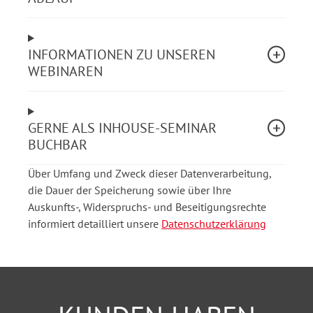
Arbeitsabläufe in der Stellenplanung und -
bewirtschaftung. Relevante Schnittstellen zum
Personal-, Organisations- und Finanzmanagement
werden insbesondere im Kontext der
INFORMATIONEN ZU UNSEREN
Personalbewirtschaftung und
WEBINAREN
Personalkostenhochrechnung aufgezeigt.
Aus dem Webinarinhalt
GERNE ALS INHOUSE-SEMINAR
BUCHBAR
Überblick zu den gesetzlichen und allgemeinen
Rechtsgrundlagen zur Aufstellung des
Über Umfang und Zweck dieser Datenverarbeitung,
Stellenplans gem. Landeshaushaltsordnung für
die Dauer der Speicherung sowie über Ihre
Rheinland-Pfalz (LHO)
Auskunfts-, Widerspruchs- und Beseitigungsrechte
Besondere Einflussfaktoren aus der
informiert detailliert unsere
Datenschutzerklärung
Bundeshaushaltsordnung (BHO)
Der Stellenplan (Personalhaushalt) als
Bestandteil des Haushaltsentwurfes und -planes
Rolle und Verantwortung des Beauftragten für
den Haushalt (§ 9 LHO)