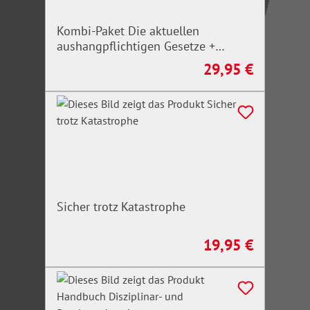
Kombi-Paket Die aktuellen
aushangpflichtigen Gesetze +
Arbeitsschutz, Gesundheitsschutz,
29,95 €
Regulärer Preis:
Unfallverhütung 2026
Sicher trotz Katastrophe
19,95 €
Regulärer Preis: