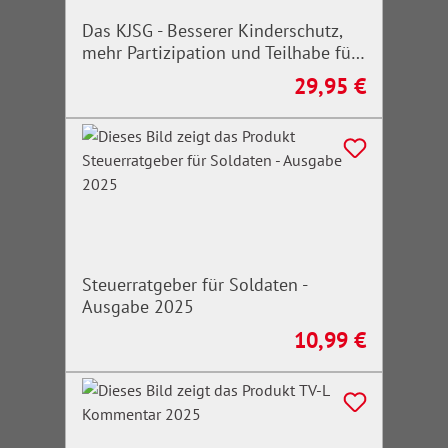
Das KJSG - Besserer Kinderschutz,
mehr Partizipation und Teilhabe für
ALLE
29,95 €
Regulärer Preis:
Steuerratgeber für Soldaten -
Ausgabe 2025
10,99 €
Regulärer Preis: