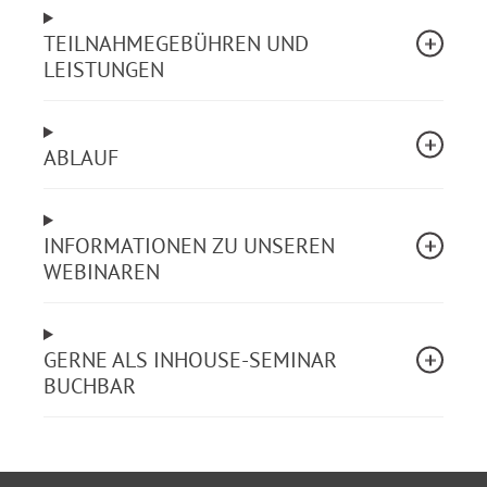
TEILNAHMEGEBÜHREN UND
Als Exkurs werden zudem Hinweise zur aktuellen
LEISTUNGEN
Rechtslage von Flüchtlingen aus der Ukraine im
Webinar behandelt.
ABLAUF
Aus dem Webinarinhalt
Neue Regelungen zu Asylverfahren
(Verfahrensverkürzung, Rücknahme des
INFORMATIONEN ZU UNSEREN
Asylantrages, Widerrufsregelungen)
WEBINAREN
Änderungen im Gerichtsverfahren (Zuständigkeit
des Bundesverwaltungsgerichts für
Länderinformationen, einheitliches
GERNE ALS INHOUSE-SEMINAR
Gerichtsverfahren bei der Anfechtung von
BUCHBAR
Dublin-Bescheiden u.a.)
Der neue „Chancenaufenthalt“ im Kontext der
bisherigen Bleiberechtsregelungen (qualifizierte
und integrierte Geduldete, Ausbildungsduldung)