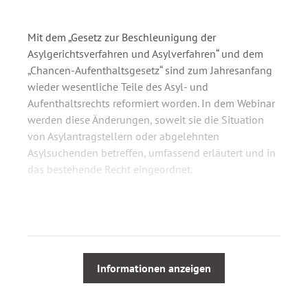
Mit dem „Gesetz zur Beschleunigung der
Asylgerichtsverfahren und Asylverfahren“ und dem
„Chancen-Aufenthaltsgesetz“ sind zum Jahresanfang
wieder wesentliche Teile des Asyl- und
Aufenthaltsrechts reformiert worden. In dem Webinar
werden diese Änderungen, soweit sie die Situation
von Asylantragstellern oder abgelehnten
Asylsuchenden betreffen, umfassend erläutert und in
das bestehende Recht eingeordnet.
Ferner werden wichtige jüngere
Gerichtsentscheidungen des
Bundesverwaltungsgerichts und des Europäischen
Gerichtshofs, etwa zum Elternnachzug zu
Informationen anzeigen
unbegleiteten (minderjährigen) Flüchtlingen, zur
Identitätsklärung und Passbeschaffungspflicht
vorgestellt.