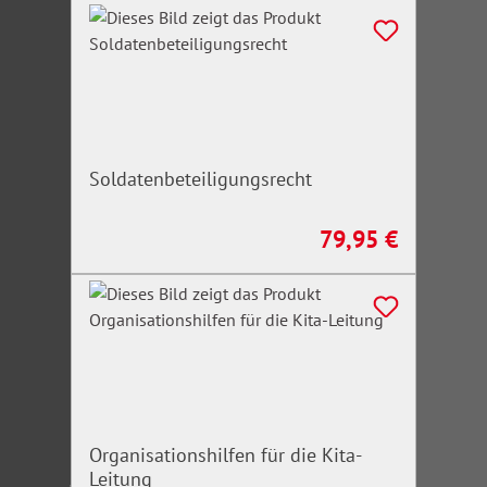
Soldatenbeteiligungsrecht
79,95 €
Regulärer Preis:
Organisationshilfen für die Kita-
Leitung