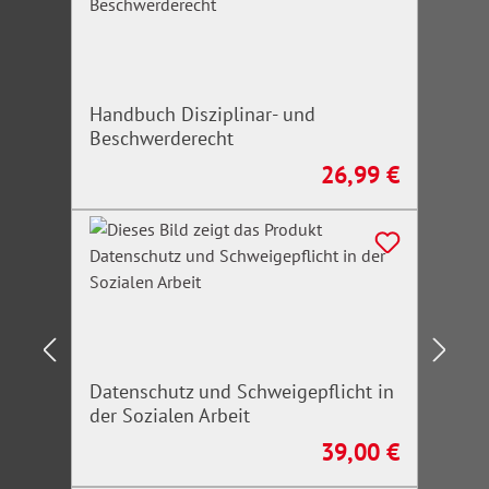
Handbuch Disziplinar- und
Beschwerderecht
26,99 €
Regulärer Preis:
Datenschutz und Schweigepflicht in
der Sozialen Arbeit
39,00 €
Regulärer Preis: