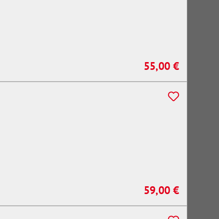
55,00 €
Regulärer Preis:
59,00 €
Regulärer Preis: