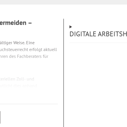
vermeiden –
DIGITALE ARBEITS
ältiger Weise. Eine
auchsteuerrecht erfolgt aktuell
hren des Fachberaters für
riellen Zoll- und
utlicht dies anhand
eteiligten komplexen