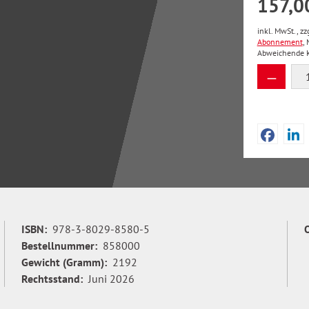
157,0
inkl. MwSt., zz
Abonnement
,
Abweichende Kü
Produkt
ISBN:
978-3-8029-8580-5
Bestellnummer:
858000
Gewicht (Gramm):
2192
Rechtsstand:
Juni 2026