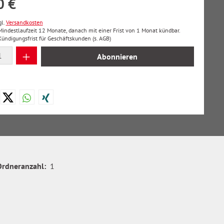
0 €
gl.
Versandkosten
 Mindestlaufzeit 12 Monate, danach mit einer Frist von 1 Monat kündbar.
ndigungsfrist für Geschäftskunden (s. AGB)
 Anzahl: Gib den gewünschten Wert ein oder
Abonnieren
Ordneranzahl:
1