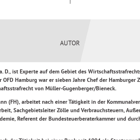
traf- und
as Strafverfahren in
erstrafverfahren. Dabei
bläufe bei den Ermittlungen
d Verbrauchsteuern ein.
Werk
Steuerstrafrecht
durch
AUTOR
it des Beraters und stets
setzgebung abgerundet.
a. D., ist Experte auf dem Gebiet des Wirtschaftsstrafrecht
pruch und dabei die nötige
der OFD Hamburg war er sieben Jahre Chef der Hamburger Z
ntergrund des Autorenteams
ftsstrafrecht von Müller-Gugenberger/Bieneck.
 ihre Sichtweisen aus ihrer
aft einbringen, und so den
mann (FH), arbeitet nach einer Tätigkeit in der Kommunalver
beit, Sachgebietsleiter Zölle und Verbrauchsteuern, Außenpr
demie, Referent der Bundesteuerberaterkammer und durch 
 in der Zoll- und auch in der
sbildung geeignet, ebenso für