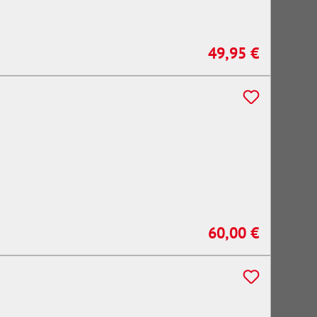
49,95 €
Regulärer Preis:
60,00 €
Regulärer Preis: