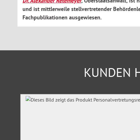
Dr. Alexander Retemeyer
, Oberstaatsanwalt, ist 
und ist mittlerweile stellvertretender Behördenle
Schwerpunkte
Fachpublikationen ausgewiesen.
Grundlagen
Allgemeiner Teil des Strafrechts unter besonderer Berü
Steuerstrafrechts
Einzelne Steuerstraftaten
Strafverfahren bei Steuerstrafsachen
Steuerordnungswidrigkeiten und Bußgeldverfahren
KUNDEN H
Gewinnabschöpfung im Steuerstrafrecht
Strafbarkeitsrisiken für den steuerlichen Berater
Produktgalerie überspringen