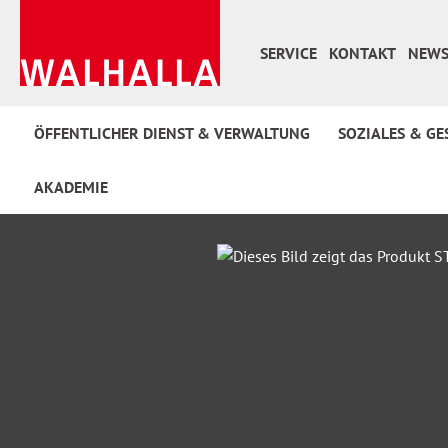
 Hauptinhalt springen
Zur Suche springen
Zur Hauptnavigation springen
SERVICE
KONTAKT
NEWS
ÖFFENTLICHER DIENST & VERWALTUNG
SOZIALES & GE
AKADEMIE
Bildergalerie überspringen