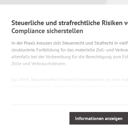
Steuerliche und strafrechtliche Risiken 
Compliance sicherstellen
In der Praxis kreuzen sich Steuerrecht und Strafrecht in vielf
strukturierte Fortbildung für das materielle Zoll- und Verbr
allenfalls bei der Vorbereitung für die Berechtigung zum Fü
Zölle und Verbrauchsteuern.
Das Werk
Steuerstrafrecht
vereint Informationen zu dem mate
Verbrauchsteuerrecht sowie dem Steuerstrafrecht und verde
zahlreicher praktischer Beispiele.
Damit vermag das Handbuch
Steuerstrafrecht
die für alle B
Rechtsgebiete wechselseitig zu erschließen.
Informationen anzeigen