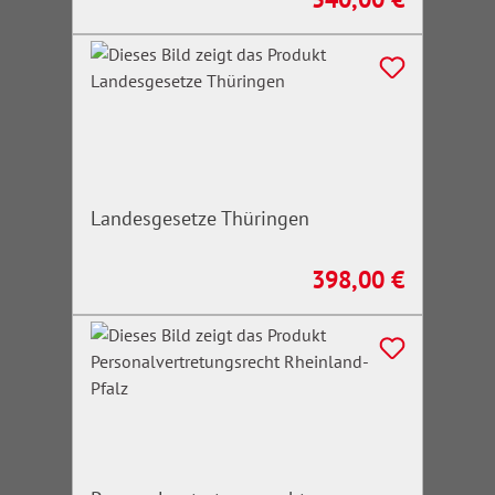
Landesgesetze Thüringen
398,00 €
Regulärer Preis: