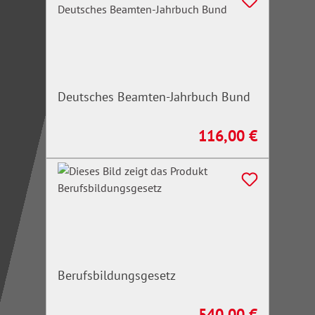
Deutsches Beamten-Jahrbuch Bund
116,00 €
Regulärer Preis:
Berufsbildungsgesetz
540,00 €
Regulärer Preis: