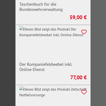
Taschenbuch für die
Bundeswehrverwaltung
59,00 €
Regulärer Preis:
Der Kompaniefeldwebel inkl.
Online-Dienst
77,00 €
Regulärer Preis: