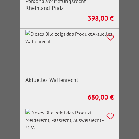
Personalvertretungsrecht
Rheinland-Pfalz
398,00 €
Regulärer Preis:
Aktuelles Waffenrecht
680,00 €
Regulärer Preis: