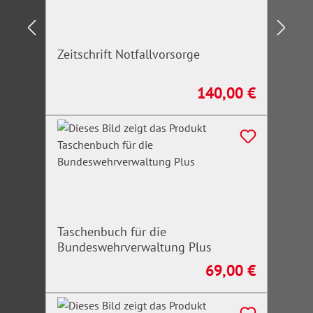
Zeitschrift Notfallvorsorge
140,00 €
Regulärer Preis:
Taschenbuch für die
Bundeswehrverwaltung Plus
69,00 €
Regulärer Preis: