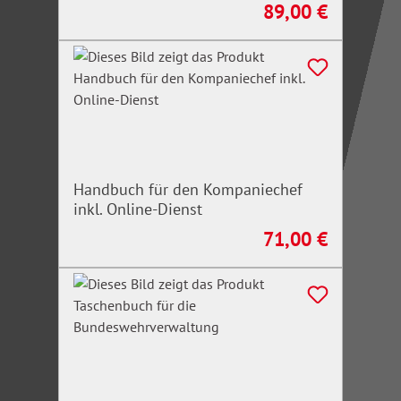
89,00 €
Regulärer Preis:
Handbuch für den Kompaniechef
inkl. Online-Dienst
71,00 €
Regulärer Preis: