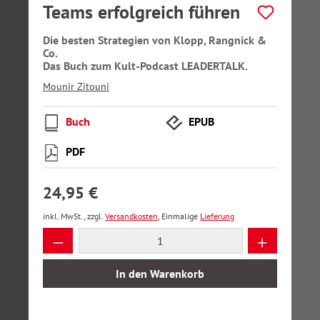
Teams erfolgreich führen
Die besten Strategien von Klopp, Rangnick &
Co.
Das Buch zum Kult-Podcast LEADERTALK.
Mounir Zitouni
Buch
EPUB
PDF
24,95 €
inkl. MwSt., zzgl.
Versandkosten
, Einmalige
Lieferung
Produkt Anzahl: Gib den gewünschten Wer
In den Warenkorb