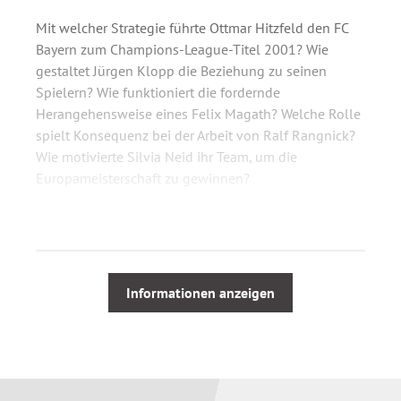
Mit welcher Strategie führte Ottmar Hitzfeld den FC
Bayern zum Champions-League-Titel 2001? Wie
gestaltet Jürgen Klopp die Beziehung zu seinen
Spielern? Wie funktioniert die fordernde
Herangehensweise eines Felix Magath? Welche Rolle
spielt Konsequenz bei der Arbeit von Ralf Rangnick?
Wie motivierte Silvia Neid ihr Team, um die
Europameisterschaft zu gewinnen?
Mounir Zitouni zeichnet in diesem Buch ein
umfassendes Bild der Führungsprinzipien der besten
Fußballtrainerinnen und -trainer Deutschlands und
veranschaulicht, wie sich diese Kompetenzen auf den
Informationen anzeigen
Alltag von Führungskräften übertragen lassen.
Für Mounir Zitouni sind es zwölf
Führungseigenschaften, die ein erfolgreiches