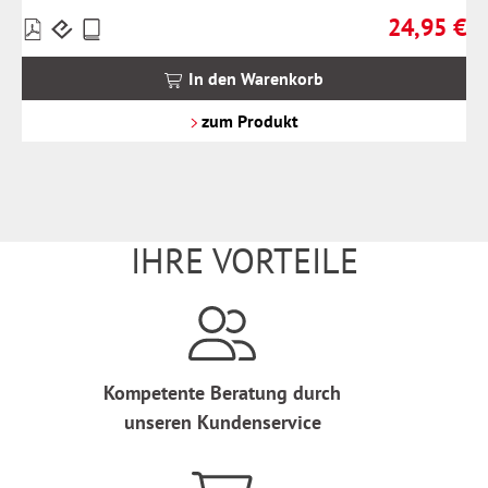
24,95 €
Preise
Regulärer Pr
inkl.
MwSt.
In den Warenkorb
zzgl.
Versandkosten
zum Produkt
IHRE VORTEILE
Kompetente Beratung durch
unseren Kundenservice