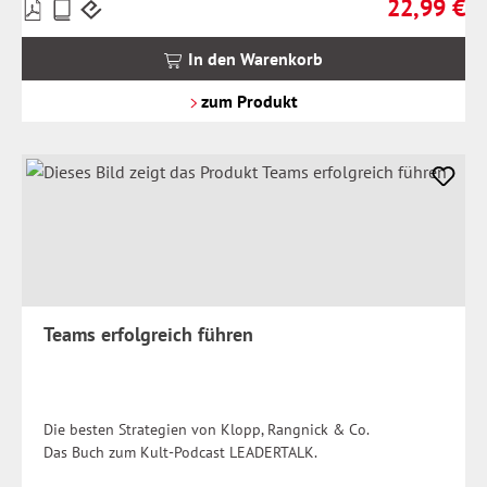
22,99 €
Preise
Regulärer Pr
inkl.
MwSt.
In den Warenkorb
zzgl.
Versandkosten
zum Produkt
Teams erfolgreich führen
Die besten Strategien von Klopp, Rangnick & Co.
Das Buch zum Kult-Podcast LEADERTALK.